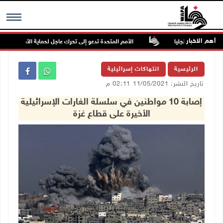
أهم الاخبار
 في قرية جلجليا
الأمم المتحدة تدعو إلى تحرك عاجل لحماية الأطفال من مخاطر
MENU
الرئيسية
انتهاكات إسرائيلية
تاريخ النشر: 11/05/2021 02:11 م
إصابة 10 مواطنين في سلسلة الغارات الإسرائيلية
الأخيرة على قطاع غزة