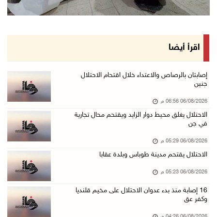
إرهاب المستوطنين يضرب في خربة الطوبا
06/آب/2026 03:06 م
الخليلي تبحث مع النائب العام تعزيز الشراكة في ...
اقرأ أيضا
06/آب/2026 02:41 م
وزير العدل يبحث مع السفير التركي تعزيز التعاو ...
إصابتان بالرصاص والاعتداء خلال اقتحام الاحتلال
جنين
06/آب/2026 02:37 م
06/08/2026 06:56 م
سلطة النقد: ارتفاع نسبة الشمول المالي في فلسط ...
الاحتلال يغلق محيط دوار الزايد ويقتحم محال تجارية
06/آب/2026 02:31 م
في جن
"فتح": عدوان الاحتلال على مخيّم قلنديا لن ينا ...
06/08/2026 05:29 م
06/آب/2026 02:28 م
الاحتلال يقتحم مدينة طوباس وبلدة عقابا
وزراء خارجية 8 دول عربية وإسلامية يدينون الان ...
06/08/2026 05:23 م
06/آب/2026 02:17 م
16 إصابة منذ بدء عدوان الاحتلال على مخيم قلنديا
الاحتلال يسلّم إخطارات بهدم منازل ومنشآت في ج ...
وكفر عق
06/آب/2026 02:02 م
06/08/2026 04:26 م