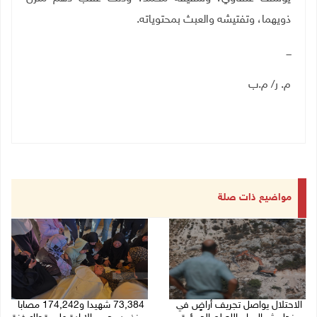
ذويهما، وتفتيشه والعبث بمحتوياته
.
ـــ
م. ر/ م.ب
مواضيع ذات صلة
الاحتلال يواصل تجريف أراضٍ في
73,384 شهيدا و174,242 مصابا