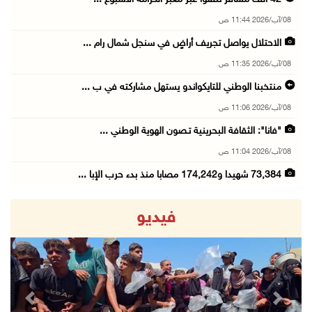
08/آب/2026 11:44 ص
الاحتلال يواصل تجريف أراضٍ في سنجل شمال رام ...
08/آب/2026 11:35 ص
منتخبنا الوطني للتايكواندو يستهل مشاركته في ب ...
08/آب/2026 11:06 ص
"فانا": الثقافة البحرينية تـصون الهوية الوطني ...
08/آب/2026 11:04 ص
73,384 شهيدا و174,242 مصابا منذ بدء حرب الإبا ...
08/آب/2026 10:50 ص
فيديو
مستعمرون إرهابيون يهاجمون منزلا ويقتحمون مناط ...
08/آب/2026 10:22 ص
قوات الاحتلال تجري تحقيقات ميدانية مع عشرات ا ...
08/آب/2026 10:18 ص
revious
Next
تقرير: خطاب الكراهية والتحريض يتصاعد في أوساط ...