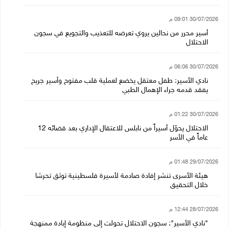
30/07/2026 09:01 م
أسير محرر من نحالين يروي تعرضه للتعذيب والتجويع في سجون
الاحتلال
30/07/2026 06:06 م
نادي الأسير: طفل معتقل يخضع لعملية قلب مفتوح وأسير جريح
يفقد قدمه جراء الإهمال الطبي
30/07/2026 01:22 م
الاحتلال يحوّل أسيراً من نابلس للاعتقال الإداري بعد قضائه 12
عاماً في الأسر
29/07/2026 01:48 م
هيئة الأسرى تنشر إفادة صادمة لأسيرة فلسطينية توثق تحرشا
خلال التحقيق
28/07/2026 12:44 م
"نادي الأسير": سجون الاحتلال تحولت إلى منظومة إبادة ممنهجة