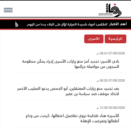
أهم الاخبار
حالة الطقس: أجواء شديدة الحرارة تؤثر على البلاد بدءا من اليوم
الاحت
MENU
الرئيسية
الأسرى
07/08/2026 08:24 م
نادي الأسير: تجديد أمرَ منع زيارات الأسرى إجراء يمكّن منظومة
السجون من مواصلة جرائمها
07/08/2026 06:26 م
بعد تجديد منع زيارات المعتقلين: أبو الحمص يدعو الصليب الأحمر
لاتخاذ موقف ضد سياسة بن غفير
05/08/2026 12:39 م
الأسيرة هناء طحاينة تروي تفاصيل اعتقالها: حُرمت من وداع
أطفالها وتعرضت للإهانة