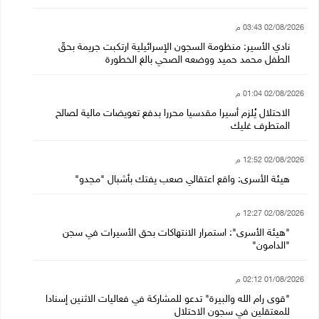
02/08/2026 03:43 م
نادي الأسير: منظومة السجون الإسرائيلية ارتكبت جريمة بحقّ
الطفل محمد حميد ووضعه الصحي بالغ الخطورة
02/08/2026 01:04 م
الاحتلال يُلزم أسيرا مقدسيا محررا بدفع تعويضات مالية لصالح
المتطرف غليك
02/08/2026 12:52 م
هيئة الأسرى: واقع اعتقالي صعب يفتك بأشبال "مجدو"
02/08/2026 12:27 م
"هيئة الأسرى": استمرار الانتهاكات بحق الأسيرات في سجن
"الدامون"
01/08/2026 02:12 م
"قوى رام الله والبيرة" تدعو للمشاركة في فعاليات الاثنين إسنادا
للمعتقلين في سجون الاحتلال