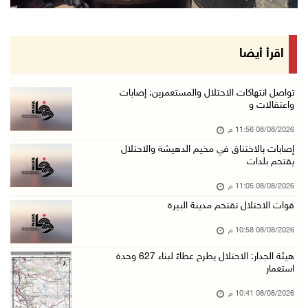
الاحتلال يقتحم كوبر شمال رام الله
08/آب/2026 08:27 م
إصابات بالاختناق خلال مواجهات مع الاحتلال في ...
اقرأ أيضا
08/آب/2026 08:23 م
الاحتلال ينصب حواجز طيارة في محيط مخيم طولكرم ...
تواصل انتهاكات الاحتلال والمستعمرين: إصابات
واعتقالات و
08/آب/2026 07:56 م
08/08/2026 11:56 م
مستعمرون يهاجمون قرية أبو فلاح
إصابات بالاختناق في مخيم الدهيشة والاحتلال
08/آب/2026 07:07 م
يقتحم بلدات
مستعمرون يقتحمون بلدة بيت عور التحتا وقرية جل ...
08/08/2026 11:05 م
08/آب/2026 06:39 م
قوات الاحتلال تقتحم مدينة البيرة
فلسطين تدين الهجوم على ناقلة إماراتية في مضيق ...
08/08/2026 10:58 م
08/آب/2026 06:25 م
هيئة الجدار: الاحتلال يطرح عطاءً لبناء 627 وحدة
شعراء غزة يوثقون النزوح والفقد بقصائد من الخي ...
استعمار
08/آب/2026 06:23 م
08/08/2026 10:41 م