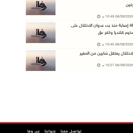
نين
الاحتلال يخطر بإزالة أشجار زيتون والاستيلاء ع ...
06/08/20 10:49 م
06/آب/2026 07:53 م
48 إصابة منذ بدء عدوان الاحتلال على
رابطة العالم الإسلامي تدين تواصل انتهاكات الا ...
خيم قلنديا وكفر عق
06/آب/2026 07:36 م
06/08/20 10:45 م
اليونيسف: استشهاد 300 طفل منذ وقف إطلاق النار ...
لاحتلال يعتقل شابين من المغير
06/آب/2026 07:34 م
06/08/20 10:27 م
الاحتلال يدمّر بيت الزوجية قبل ساعات من الزفا ...
06/آب/2026 07:27 م
إصابتان بالرصاص والاعتداء خلال اقتحام الاحتلا ...
06/آب/2026 06:56 م
الاحتلال يسلم جثمان الشهيد علاء صبيح من قرية ...
06/آب/2026 06:38 م
دودين والتميمي يسلمان قرار تخصيص أرض لصالح مد ...
تواصل معنا
عنواننا
عن وفا