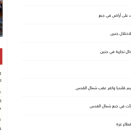
لاء على أراض في جبع
لاحتلال جنين
حال تجارية في جنين
ت
ا
26
نشآت في جبع شمال القدس
د
26
ق