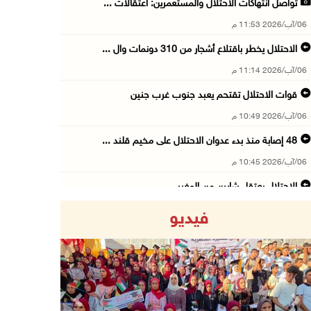
تواصل انتهاكات الاحتلال والمستعمرين: اعتقالات ...
06/آب/2026 11:53 م
الاحتلال يخطر باقتلاع أشجار من 310 دونمات وال ...
06/آب/2026 11:14 م
قوات الاحتلال تقتحم يعبد جنوب غرب جنين
06/آب/2026 10:49 م
48 إصابة منذ بدء عدوان الاحتلال على مخيم قلند ...
06/آب/2026 10:45 م
الاحتلال يعتقل شابين من المغير
06/آب/2026 10:27 م
فيديو
وزير الداخلية يبحث مع مكافحة المخدرات الدولي ...
06/آب/2026 10:01 م
رئيس بلدية الخليل يطلع وفدا أميركيا على تطورا ...
06/آب/2026 09:59 م
Previous
Next