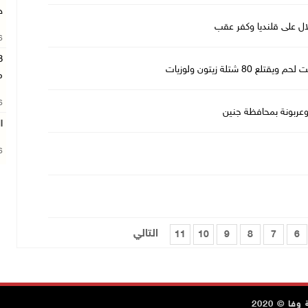
ج
26
م
26
وعربونة بمحافظة جنين
ا
26
التالي
11
10
9
8
7
6
ا © 2020