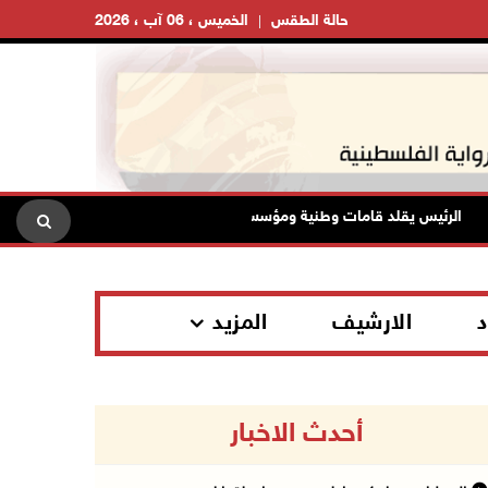
حالة الطقس
الخميس ، 06 آب ، 2026
الرئيس يقلد قامات وطنية ومؤسسين في "اتحاد الكتاب" والأدباء أوسمة الثقافة
د
الارشيف
المزيد
أحدث الاخبار