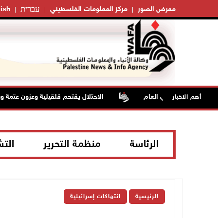
עברית
معرض الصور
مركز المعلومات الفلسطيني
ish
ن معدلها السنوي العام
الاحتلال يقتحم قلقيلية وعزون عتمة وبيت
أهم الاخبار
الرئاسة
منظمة التحرير
الت
الرئيسية
انتهاكات إسرائيلية