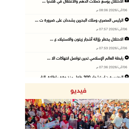
الاحتلال يوسع حملات الدهم والاعتقال في قلنديا ...
06/آب/2026 08:06 م
الرئيس المصري وملك البحرين يشددان على ضرورة ت ...
06/آب/2026 07:57 م
الاحتلال يخطر بإزالة أشجار زيتون والاستيلاء ع ...
06/آب/2026 07:53 م
رابطة العالم الإسلامي تدين تواصل انتهاكات الا ...
06/آب/2026 07:36 م
اليونيسف: استشهاد 300 طفل منذ وقف إطلاق النار ...
06/آب/2026 07:34 م
فيديو
الاحتلال يدمّر بيت الزوجية قبل ساعات من الزفا ...
06/آب/2026 07:27 م
إصابتان بالرصاص والاعتداء خلال اقتحام الاحتلا ...
06/آب/2026 06:56 م
Previous
Next