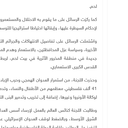
لحم
.
كما ركزت الرسائل على ما يقوم به الاحتلال والمستعم
لإحكام السيطرة عليها، وإبقائها احتياطا استراتيجيا للت
واشتملت الرسائل على تفاصيل الانتهاكات والجرائم ال
الأخيرة، وسياسة عزل المحافظتين، بالاستعمار وهدم المنا
جديدة في منطقة المخرور الأثرية في بيت لحم، لر
القدس الكبرى الاستعماري
.
41 ألف فلسطيني معظمهم من الأطفال والنساء، وتدمير 
لوكالة الأونروا وغيرها، إضافة إلى تخريب وتدمير البنى 
وطالبت اللجنة كنائس العالم بالعمل لإرساء أسس العدا
الشرق الأوسط، وبالضغط لوقف العدوان الإسرائيلي 
لتنفيذ حل الدولتين بإقامة الدولة الفلسطينية وعاصمتها