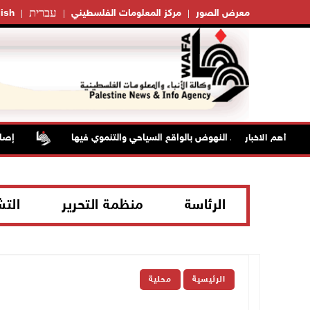
עברית
معرض الصور
مركز المعلومات الفلسطيني
ish
يت لحم ويؤكد النهوض بالواقع السياحي والتنموي فيها
إصابتان 
أهم الاخبار
الرئاسة
منظمة التحرير
الت
الرئيسية
محلية