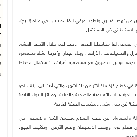
ش
26
رون من تهجير قسري وتطهير عرقي للفلسطينيين في مناطق (ج)،
وسع الاستيطاني في المستقبل
.
ح
تي تتعرض لها محافظتا القدس وبيت لحم خلال الأشهر العشرة
26
زل والاستيلاء على الأراضي وبناء الجدار، وآخرها إنشاء مستعمرة
م
بط تجمع غوش عتصيون مع مستعمرة أفرات، لاستكمال مخطط
و
26
وحذرت اللجنة، من استمرار العدوان الهمجي وحرب الإبادة في قطاع غزة منذ أكثر من 10 أشهر، والتي أدت الى ارتقاء نحو
المؤسسات التعليمية والصحية والدينية، ومراكز الايواء التابعة
التحتية في مدن وقرى ومخيمات الضفة الغربية
.
لة والمساواة التي تحقق السلام وتضمن الأمن والاستقرار في
عن قطاع غزة، ووقف الاستيطان وضم الأرض، وتكثيف الجهود
 القدس
.