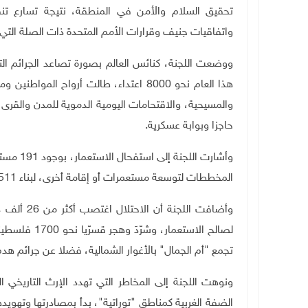
تحقيق السلام والأمن في المنطقة، نتيجة تسارع تنف
واتفاقيات جنيف وقرارات الأمم المتحدة ذات الصلة التي
ووضعت اللجنة، كنائس العالم بصورة تصاعد الجرائم الت
هذا العام نحو 8000 اعتداء، طالت أرواح ا
حاجزا وبوابة عسكرية
.
المخططات لتوسعة مستعمرات أو إقامة أخرى، لبناء 8511 وحدة، منها 6723 في القدس المحتلة
وأضافت الل
تجمع "أم الجمال" بالأغوار الشمالية، فضلا عن جرائم هدم 
الضفة الغربية كمناطق "توراتية"، بدأ بمصادرتها وته