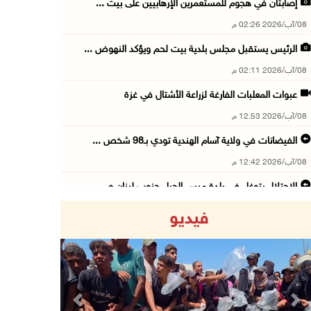
إصابتان في هجوم للمستعمرين الإرهابيين على بيت ...
08/آب/2026 02:26 م
الرئيس يستقبل مجلس بلدية بيت لحم ويؤكد النهوض ...
08/آب/2026 02:11 م
عبوات المعلبات الفارغة لزراعة الأشتال في غزة
08/آب/2026 12:53 م
الفيضانات في ولاية آسام الهندية تودي بـ98 شخص ...
08/آب/2026 12:42 م
الاحتلال يتوغل في بلدة ميس الجبل جنوب لبنان و ...
08/آب/2026 12:39 م
فيديو
سلطة المياه تطلق مشروعا وطنيا يقود التحول نحو ...
08/آب/2026 12:30 م
الإعصار "دولفين" يضرب أوكيناوا باليابان والصي ...
08/آب/2026 12:08 م
Previous
Next