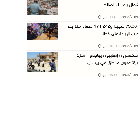
مال رام الله لصالح
تقرير: خطاب الكراهية والتحريض يتصاعد في أوساط ...
08/08/20 11:35 ص
08/آب/2026 10:10 ص
73,384 شهيدا و174,242 مصابا منذ بدء
الاحتلال ينصب حاجزا عسكريا في نعلين غرب رام ا ...
رب الإبادة على قطا
08/آب/2026 09:38 ص
08/08/20 10:50 ص
3 إصابات برصاص الاحتلال شمال خان يونس
ستعمرون إرهابيون يهاجمون منزلا
08/آب/2026 09:09 ص
يقتحمون مناطق في بيت ل
ارتفاع أسعار النفط
08/08/20 10:22 ص
08/آب/2026 08:23 ص
أبرز عناوين الصحف الفلسطينية
08/آب/2026 08:21 ص
حالة الطقس: ارتفاع طفيف وموجة حر شديدة اعتبار ...
08/آب/2026 07:52 ص
تواصل انتهاكات الاحتلال والمستعمرين: إصابات و ...