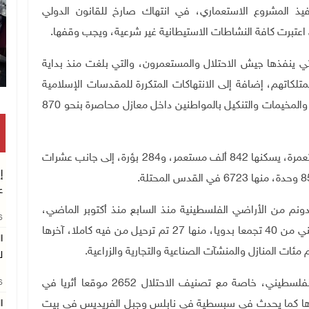
يذ المشروع الاستعماري، في انتهاك صارخ للقانون الدولي
 اعتبرت كافة النشاطات الاستيطانية غير شرعية، ويجب وقفها
.
ي ينفذها جيش الاحتلال والمستعمرون، والتي بلغت منذ بداية
لمواطنين وممتلكاتهم، إضافة إلى الانتهاكات المتكررة للمقدسات الإسلامية
والمسيحية، والاقتحامات اليومية الدموية للمدن والقرى والمخيمات والتنكيل بالمواطنين داخل معازل محاصرة بنحو 870
وأشارت اللجنة إلى استفحال الاستعمار، بوجود 191 مستعمرة، يسكنها 842 ألف مستعمر، و284 بؤرة، إلى جانب عشرات
إ
.
ع
جنة أن الاحتلال اغتصب أكثر من 26 ألف دونم من الأراضي الفلسطينية منذ السابع منذ أكتوبر الماضي،
26
لصالح الاستعمار، وشرّدَ وهجر قسرّيا نحو 1700 فلسطيني من 40 تجمعا بدويا، منها 27 تم ترحيل من فيه كاملا، آخرها
ا
مئات المنازل والمنشآت الصناعية والتجارية والزراعية
.
ل
ونوهت اللجنة إلى المخاطر التي تهدد الإرث التاريخي الفلسطيني، خاصة مع تصنيف الاحتلال 2652 موقعا أثريا في
26
ويدها كما يحدث في سبسطية في نابلس وجبل الفريديس في بيت
ا