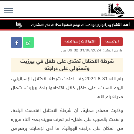
أهم الاخبار
السعودية وتركيا وباكستان توقع اتفاقية مكة للدفاع المشترك
الطقس: 
MENU
الرئيسية
انتهاكات إسرائيلية
تاريخ النشر: 31/08/2024 09:32 ص
شرطة الاحتلال تعتدي على طفل في بيرزيت
وتستولي على دراجته
رام الله 31-8-2024 وفا- اعتدت شرطة الاحتلال الإسرائيلي،
اليوم السبت، على طفل خلال اقتحامها بلدة بيرزيت، شمال
مدينة رام الله
.
وذكرت مصادر محلية، أن شرطة الاحتلال اقتحمت البلدة،
واعتدت بالضرب على طفل- لم تعرف هويته بعد- أثناء مروره
من المكان على دراجته الهوائية، ما أدى لإصابته برضوض