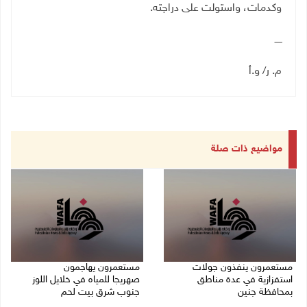
وكدمات، واستولت على دراجته.
ـــــ
م. ر/ و.أ
مواضيع ذات صلة
مستعمرون ينفذون جولات
مستعمرون يهاجمون
استفزازية في عدة مناطق
صهريجا للمياه في خلايل اللوز
بمحافظة جنين
جنوب شرق بيت لحم