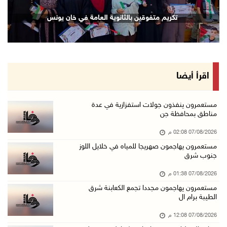
مستعمرون يهاجمون مجددا تجمع الكعابنة شرق الطي ...
تكريم متفوقين بالثانوية العامة في خان يونس
07/آب/2026 12:08 م
أسعار النفط تواصل الصعود وسط مخاوف بشأن مستقب ...
07/آب/2026 10:25 ص
الذهب يتجه لأفضل أداء أسبوعي منذ كانون الثاني
اقرأ أيضا
07/آب/2026 10:12 ص
قوات الاحتلال تنصب حاجزا عسكريا شرق بيت لحم
مستعمرون ينفذون جولات استفزازية في عدة
مناطق بمحافظة جن
07/آب/2026 09:06 ص
07/08/2026 02:08 م
مستعمرون بحماية قوات الاحتلال يقتحمون برك سلي ...
مستعمرون يهاجمون صهريجا للمياه في خلايل اللوز
07/آب/2026 08:39 ص
جنوب شرق
الاحتلال يقتحم بلدة طمون جنوب طوباس
07/08/2026 01:38 م
07/آب/2026 08:24 ص
مستعمرون يهاجمون مجددا تجمع الكعابنة شرق
الطيبة برام ال
محافظة القدس: انسحاب قوات الاحتلال من مخيم قل ...
07/آب/2026 08:23 ص
07/08/2026 12:08 م