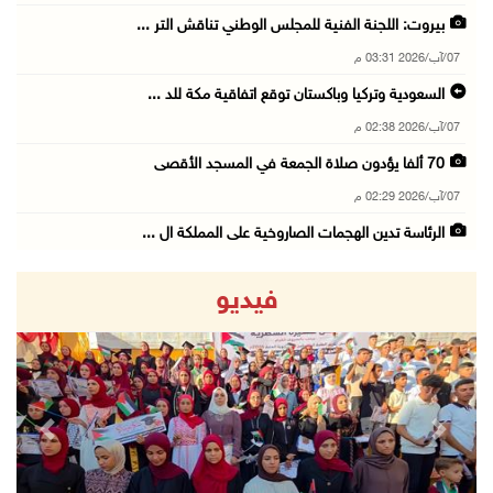
بيروت: اللجنة الفنية للمجلس الوطني تناقش التر ...
07/آب/2026 03:31 م
السعودية وتركيا وباكستان توقع اتفاقية مكة للد ...
07/آب/2026 02:38 م
70 ألفا يؤدون صلاة الجمعة في المسجد الأقصى
07/آب/2026 02:29 م
الرئاسة تدين الهجمات الصاروخية على المملكة ال ...
07/آب/2026 02:19 م
فيديو
مستعمرون ينفذون جولات استفزازية في عدة مناطق ...
07/آب/2026 02:08 م
أمين عام الجامعة العربية يحذر من نهج إسرائيل ...
07/آب/2026 01:41 م
revious
Next
مستعمرون يهاجمون صهريجا للمياه في خلايل اللوز ...
07/آب/2026 01:38 م