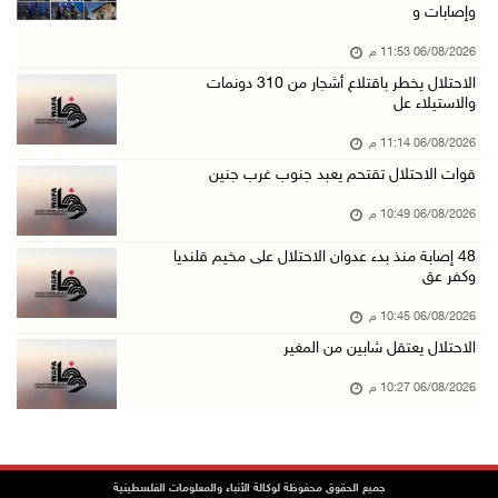
وإصابات و
06/آب/2026 08:33 م
06/08/2026 11:53 م
الاحتلال يوسع حملات الدهم والاعتقال في قلنديا ...
الاحتلال يخطر باقتلاع أشجار من 310 دونمات
06/آب/2026 08:06 م
والاستيلاء عل
الرئيس المصري وملك البحرين يشددان على ضرورة ت ...
06/08/2026 11:14 م
06/آب/2026 07:57 م
قوات الاحتلال تقتحم يعبد جنوب غرب جنين
الاحتلال يخطر بإزالة أشجار زيتون والاستيلاء ع ...
06/08/2026 10:49 م
06/آب/2026 07:53 م
48 إصابة منذ بدء عدوان الاحتلال على مخيم قلنديا
رابطة العالم الإسلامي تدين تواصل انتهاكات الا ...
وكفر عق
06/آب/2026 07:36 م
06/08/2026 10:45 م
اليونيسف: استشهاد 300 طفل منذ وقف إطلاق النار ...
الاحتلال يعتقل شابين من المغير
06/آب/2026 07:34 م
06/08/2026 10:27 م
الاحتلال يدمّر بيت الزوجية قبل ساعات من الزفا ...
06/آب/2026 07:27 م
إصابتان بالرصاص والاعتداء خلال اقتحام الاحتلا ...
جميع الحقوق محفوظة لوكالة الأنباء والمعلومات الفلسطينية