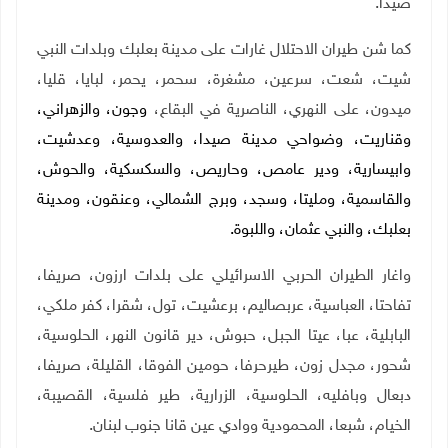
صيدا
.
كما شن طيران الاحتلال غارات على مدينة بعلبك وبلدات النبي
شيت، شعت، سرعين، مشغرة، سحمر، يحمر، لبايا، قليا،
ميدون، على النهري، الناصرية في البقاع،
وجون، والزهراني،
وقناريت، وضواحي مدينة صيدا، والعدوسية، وعدشيت،
وابيسارية، ودير عامص، وحاريص، والسكسكية، والحوش،
والقاسمية، ومليتا، وسجد، وبرج الشمالي، وعنقون، ومدينة
بعلبك، والنبي عثمان، واللبوة.
واغار الطيران الحربي الاسرائيلي على بلدات ارزون، صريفا،
تفاحتا، العباسية، عربصاليم، برعشيت، تول، شقرا، كفر ملكي،
البابلية، عبا، عيتا الجبل، حبوش، دير قانون النهر، الحلوسية،
شحور، مجدل زون، طيرحرفا، حومين الفوقا، القليلة، صريفا،
دبعال وبافليه، الحلوسية، الزرارية، طير فلسية، القصيبة،
الخيام، شبعا، المحمودية ووادي عين قانا جنوب لبنان
.