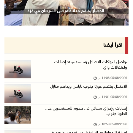
الرئيس يقلد قامات وطنية ومؤسسين في "اتحاد الك ...
الحصار يفاقم معاناة مرضى السرطان في غزة
05/آب/2026 08:47 م
قوات الاحتلال تنصب حاجزا عسكريا شرق بيت لحم
05/آب/2026 08:13 م
الرئيس يقلد عائلة القائد الوطني الراحل أحمد ع ...
اقرأ أيضا
05/آب/2026 08:05 م
باسم الرئيس: وزير الداخلية يمنح العميد جيسون ...
تواصل انتهاكات الاحتلال ومستعمريه: إصابات
واعتقالات واق
05/آب/2026 07:50 م
05/08/2026 11:08 م
الاحتلال يقتحم كفر مالك ودير جرير ومستعمرون ي ...
الاحتلال يقتحم عورتا جنوب نابلس ويداهم منازل
05/آب/2026 07:17 م
05/08/2026 11:01 م
"التربية" تخرج الفوج الأول من مدربي المعلمين ...
05/آب/2026 06:44 م
إصابات وإحراق مساكن في هجوم للمستعمرين على
الطوبا جنوب
عبد السلام السيد يفوز بترشيح الديمقراطيين لمج ...
05/08/2026 10:59 م
05/آب/2026 06:43 م
إصابة 3 مواطنين إثر اعتداء مستعمرين عليهم في