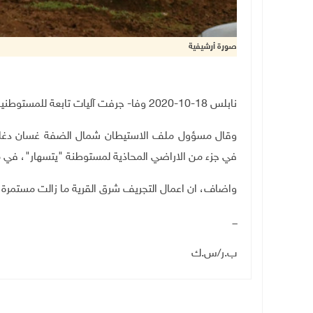
صورة أرشيفية
نابلس 18-10-2020 وفا- جرفت آليات تابعة للمستوطنين، اليوم الأحد، مساحات من أراضي قرية عوريف جنوب نابلس.
وقال مسؤول ملف الاستيطان شمال الضفة غسان دغلس 
في جزء من الاراضي المحاذية لمستوطنة "يتسهار"، في 
واضاف، ان اعمال التجريف شرق القرية ما زالت مستمرة،
ـــ
ب.ر/س.ك