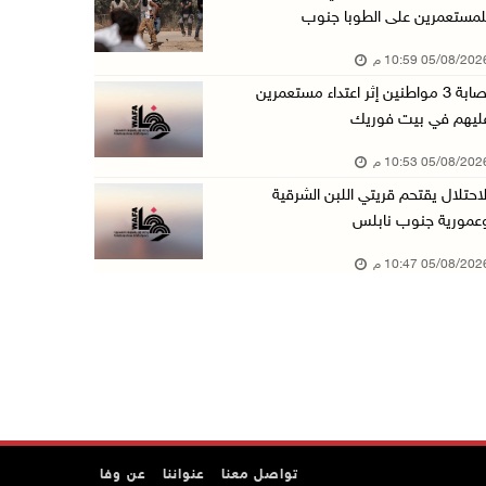
لمستعمرين على الطوبا جنوب
عبد السلام السيد يفوز بترشيح الديمقراطيين لمج ...
05/08/20 10:59 م
05/آب/2026 06:43 م
إصابة 3 مواطنين إثر اعتداء مستعمرين
الهلال الأحمر: 8 إصابات إثر اعتداء الاحتلال ...
ليهم في بيت فوريك
05/آب/2026 06:13 م
05/08/20 10:53 م
مخطط استعماري جديد في "جيلو" يهدد بعزل القدس ...
لاحتلال يقتحم قريتي اللبن الشرقية
05/آب/2026 06:10 م
عمورية جنوب نابلس
الاحتلال ينصب حاجزًا عسكريًا على مدخل بلدة دي ...
05/08/20 10:47 م
05/آب/2026 06:04 م
البيرة: الاحتلال يستولي على ثلاثة منازل في حي ...
05/آب/2026 05:59 م
سلطة النقد تستضيف برنامجا تدريبيا متخصصا في ا ...
05/آب/2026 05:10 م
حمدان يطّلع على الوضع الثقافي في طولكرم ويطلق ...
تواصل معنا
عنواننا
عن وفا