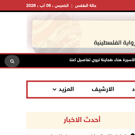
حالة الطقس
الخميس ، 06 آب ، 2026
ة هناء طحاينة تروي تفاصيل اعتقالها: حُرمت من وداع أطفالها وتعرضت للإهانة
د
الارشيف
المزيد
أحدث الاخبار