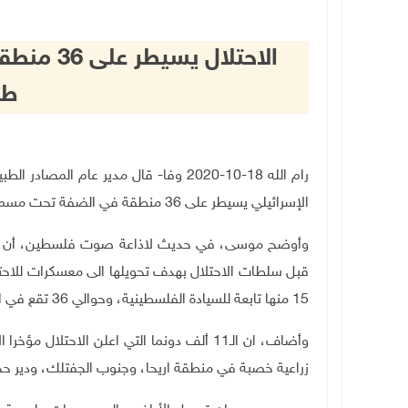
الاحتلال
طب
رام الله 18-10-2020 وفا- قال مدير عا
الإسرائيلي يسيطر على 36 منطقة في الضفة تحت مسمى "محمية طبيعية".
وأوضح موسى، في حديث لاذاعة صوت فلسطين،
أن 
15 منها تابعة للسيادة الفلسطينية، وحوالي 36 تقع في الاراضي المصنفة "ج"، التي تقع تحت السيطرة الإسرائيلية.
وأضاف، ان الـ11 ألف دونما التي اعلن الاحتل
زراعية خصبة في منطقة اريحا، وجنوب الجفتلك، ودير حج