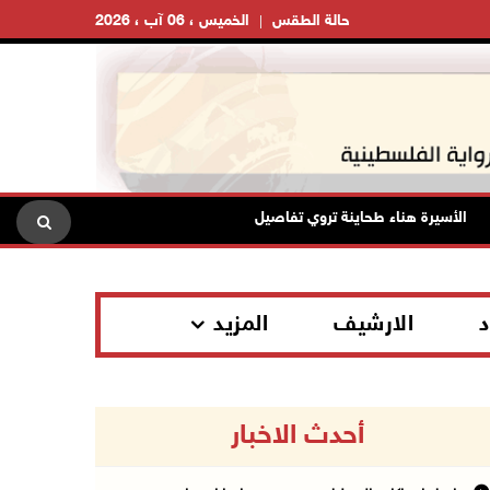
حالة الطقس
الخميس ، 06 آب ، 2026
الأسيرة هناء طحاينة تروي تفاصيل اعتقالها: حُرمت من وداع أطفالها وتعرضت لل
د
الارشيف
المزيد
أحدث الاخبار