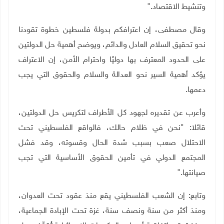
وتنشيط الاقتصاد
".
وقال مصطفى، إن اعترافكم بدولة فلسطين خطوة تقودنا
نحو تحقيق السلام العادل والدائم، ويوضح أهمية حل الدولتين
على الحدود المعترف بها دوليًا واحترام الأمن، إن الاعتراف
يؤكد أهمية السير نحو العدالة والسلام والحقوق التي يجب
دعمها
.
وأعرب عن تقديره لجهود كل الأطراف لتكريس حل الدولتين،
قائلا: "نحن في ظلام حالك، فالواقع الفلسطيني تحت
الاحتلال صعب بسبب شدة الحال وقسوته، وقد فشل
المجتمع الدولي في تأمين الحقوق الأساسية التي تجب
صيانتها
".
وتابع: إن الشعب الفلسطيني يقع منذ عقود تحت العدوان،
ومنذ أكثر من سنة ونصف سنة، غزة تحت الإبادة الجماعية،