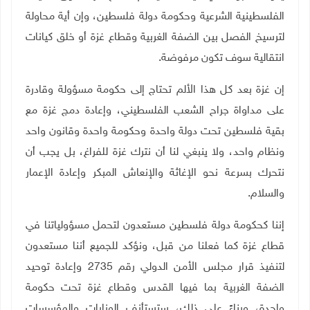
الفلسطينية الشرعية وحكومة دولة فلسطين، وإن أية محاولة
لترسيخ الفصل بين الضفة الغربية وقطاع غزة أو خلق كيانات
انتقالية سوف تكون مرفوضة
.
إن غزة بعد كل هذا الألم تحتاج إلى حكومة مسؤولة وقادرة
على مداواة جراح الشعب الفلسطيني، وإعادة دمج غزة مع
بقية فلسطين تحت دولة واحدة وحكومة واحدة وقانون واحد
ونظام واحد، ولا ينبغي لنا أن نترك غزة للفراغ، بل يجب أن
نتحرك بسرعة نحو الإغاثة والإنعاش المبكر وإعادة الإعمار
والسلام
.
إننا كحكومة دولة فلسطين مستعدون لتحمل مسؤولياتنا في
قطاع غزة كما فعلنا من قبل، ونؤكد للجميع أننا مستعدون
لتنفيذ قرار مجلس الأمن الدولي رقم 2735 وإعادة توحيد
الضفة الغربية بما فيها القدس وقطاع غزة تحت حكومة
واحدة، وبناءً على ذلك، ستستأنف الوزارات والمؤسسات