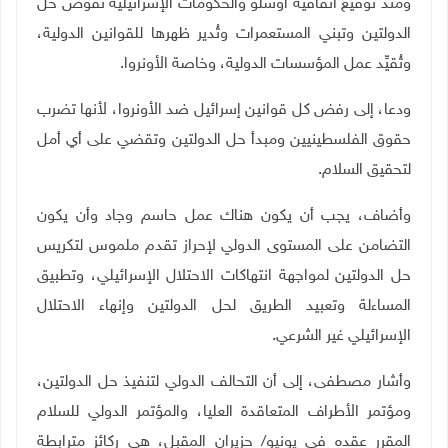
ومنذ توقيع اتفاقية أوسلو والحكومات الإسرائيلية تُقوِّض حل
الدولتين وتبني المستعمرات وتُدير ظهرها للقوانين الدولية،
وتُقيِّد عمل المؤسسات الدولية، وخاصة الأونروا
.
ودعا، إلى رفض كل قوانين إسرائيل ضد الأونروا، لأنها تضرب
حقوق الفلسطينيين ومبدأ حل الدولتين وتقضي على أي أمل
لتحقيق السلام
.
وأضاف، يجب أن يكون هناك عمل حاسم وجاد وأن يكون
التضامن على المستوى الدولي لإحراز تقدم ملموس لتكريس
حل الدولتين لمواجهة انتهاكات الاحتلال الإسرائيلي، وتطبيق
المساءلة وتعبيد الطريق لحل الدولتين وإنهاء الاحتلال
الإسرائيلي غير الشرعي
.
وأشار مصطفى، إلى أن التحالف الدولي لتنفيذ حل الدولتين،
ومؤتمر الأطراف المتعاقدة العليا، والمؤتمر الدولي للسلام
المقرر عقده في يونيو/ حزيران المقبل، هي ركائز مترابطة