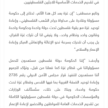
في تقديم الخدمات الأساسية للاجئين الفلسطينيين
.
وتابع مصطفى: "إن غزة بعد كل هذا الألم، تحتاج إلى حكومة
مسؤولة وقادرة على مداواة جراح الشعب الفلسطيني، وإعادة
توحيد غزة مع بقية فلسطين تحت دولة واحدة وحكومة واحدة
وقانون واحد ونظام واحد، ولا ينبغي لنا أن نترك غزة للفراغ،
بل يجب أن نتحرك بسرعة نحو الإغاثة والإنعاش المبكر وإعادة
الإعمار والسلام
".
وأردف: "إننا كحكومة دولة فلسطين مستعدون لتحمل
مسؤولياتنا في قطاع غزة كما فعلنا من قبل، ونؤكد للجميع
أننا مستعدون لتنفيذ قرار مجلس الأمن الدولي رقم 2735
وإعادة توحيد الضفة الغربية بما فيها القدس وقطاع غزة تحت
حكومة واحدة، وبناءً على ذلك، ستَستَأنف الوزارات
والمؤسسات الحكومية في دولة فلسطين مسؤوليتها الكاملة
عن تقديم الخدمات العامة للمواطنين والتحضير لإعادة الإعمار