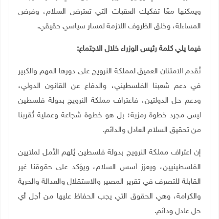
ويمكنها معًا تفكيك العقبات التي تعترض السلام، وفرض
المساءلة، وخلق الظروف اللازمة لمسار سياسي حقيقي
.
فيما يلي كلمة رئيس الوزراء خلال الاجتماع
:
نُقدم الامتنان العميق لمملكة النرويج على دورها المهم والكبير
في دعم شعبنا الفلسطيني، والدفاع عن القانون الدولي،
ودعم حل الدولتين، فاعتراف مملكة النرويج بدولة فلسطين
ليس مجرد خطوة رمزية؛ بل هو خطوة شجاعة وعملية تُقربنا
من تحقيق السلام العادل والدائم
.
إن اعتراف مملكة النرويج بدولة فلسطين يُلهم الأمل لملايين
الفلسطينيين، ويعزز أسس السلام، ويؤكد على حقوقنا غير
القابلة للتصرف في تقرير المصير والاستقلال والعدالة والحرية
والكرامة، وهي الحقوق التي يجب الحفاظ عليها من أجل أي
حل عادل ودائم
.