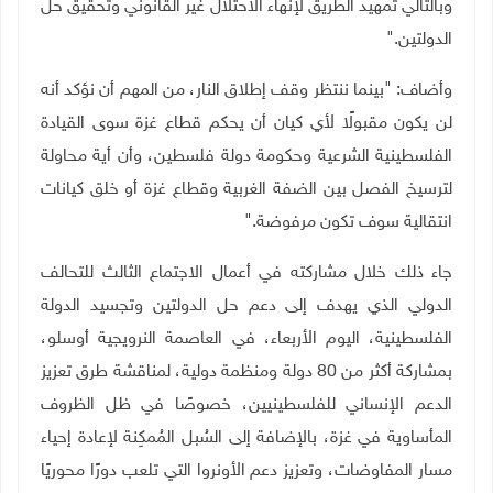
وبالتالي تمهيد الطريق لإنهاء الاحتلال غير القانوني وتحقيق حل
الدولتين
".
وأضاف: "بينما ننتظر وقف إطلاق النار، من المهم أن نؤكد أنه
لن يكون مقبولًا لأي كيان أن يحكم قطاع غزة سوى القيادة
الفلسطينية الشرعية وحكومة دولة فلسطين، وأن أية محاولة
لترسيخ الفصل بين الضفة الغربية وقطاع غزة أو خلق كيانات
انتقالية سوف تكون مرفوضة
".
جاء ذلك خلال مشاركته في أعمال الاجتماع الثالث للتحالف
الدولي الذي يهدف إلى دعم حل الدولتين وتجسيد الدولة
الفلسطينية، اليوم الأربعاء، في العاصمة النرويجية أوسلو،
بمشاركة أكثر من 80 دولة ومنظمة دولية، لمناقشة طرق تعزيز
الدعم الإنساني للفلسطينيين، خصوصًا في ظل الظروف
المأساوية في غزة، بالإضافة إلى السُبل المُمكِنة لإعادة إحياء
مسار المفاوضات، وتعزيز دعم الأونروا التي تلعب دورًا محوريًا