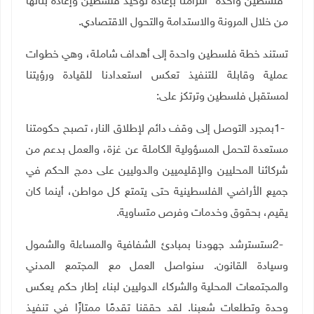
"فلسطين واحدة" التزامنا بإعادة توحيد فلسطين وإعادة بنائها
من خلال المرونة والاستدامة والتحول الاقتصادي
.
تستند خطة فلسطين واحدة إلى أهداف شاملة، وهي خطوات
عملية وقابلة للتنفيذ تعكس استعدادنا للقيادة ورؤيتنا
لمستقبل فلسطين وترتكز على
:
1-
بمجرد التوصل إلى وقف دائم لإطلاق النار، تصبح حكومتنا
مستعدة لتحمل المسؤولية الكاملة عن غزة، والعمل بدعم من
شركائنا المحليين والإقليميين والدوليين على دمج الحكم في
جميع الأراضي الفلسطينية حتى يتمتع كل مواطن، أينما كان
يقيم، بحقوق وخدمات وفرص متساوية
.
2-
ستسترشد جهودنا بمبادئ الشفافية والمساءلة والشمول
وسيادة القانون. سنواصل العمل مع المجتمع المدني
والمجتمعات المحلية والشركاء الدوليين لبناء إطار حكم يعكس
وحدة وتطلعات شعبنا. لقد حققنا تقدمًا ممتازًا في تنفيذ