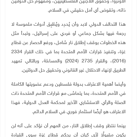
الأونروا، وحقوق اللاجئين الفلسطينيين، ومفهوم حل الدولتين
ذاته، وتقوض أي أمل حقيقي في السلام
.
هذا التحالف الدولي لابد وأن يُحدِد ويُطَبِق أدوات ملموسة لا
رجعة فيها بشكل جماعي أو فردي على إسرائيل، وتبدأ مثل
هذه الخطوات بوقف إطلاق نار شامل، ورفع الحصار عن قطاع
غزة، وتنفيذ قرارات الأمم المتحدة بما في ذلك القرار 2334
(2016)، والقرار 2735 (2024) والمساءلة، وبالتالي تمهيد
الطريق لإنهاء الاحتلال غير القانوني وتحقيق حل الدولتين
.
وأيضا أهمية الاعتراف بدولة فلسطين ودعم عضويتها الكاملة
في الأمم المتحدة، بما يتماشى مع قرارات الأمم المتحدة ذات
الصلة والرأي الاستشاري الأخير لمحكمة العدل الدولية، فهذا
الاعتراف هو أيضًا استثمار فوري في السلام الدائم
.
بينما ننتظر وقف إطلاق النار، من المهم أن نؤكد على أنه لن
يكون مقبولًا لأي كيان أن يحكم قطاع غزة سوى القيادة