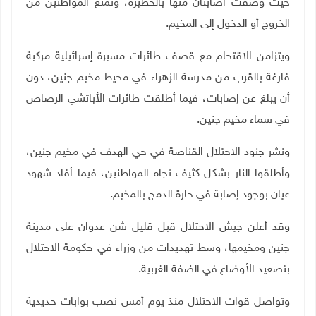
حيث
وصفت اصابتان منها بالخطيرة، وتمنع المواطنين من
الخروج أو الدخول إلى المخيم.
ويتزامن الاقتحام مع قصف طائرات مسيرة إسرائيلية مركبة
فارغة بالقرب من مدرسة الزهراء في محيط مخيم جنين، دون
أن يبلغ عن إصابات، فيما أطلقت طائرات الأباتشي الرصاص
في سماء مخيم جنين.
ونشر جنود الاحتلال القناصة في حي الهدف في مخيم جنين،
وأطلقوا النار بشكل كثيف تجاه المواطنين، فيما أفاد شهود
عيان بوجود إصابة في حارة الدمج بالمخيم.
وقد أعلن جيش الاحتلال قبل قليل شن عدوان على مدينة
جنين ومخيمها، وسط تهديدات من وزراء في حكومة الاحتلال
بتصعيد الأوضاع في الضفة الغربية.
وتواصل قوات الاحتلال منذ يوم أمس نصب بوابات حديدية