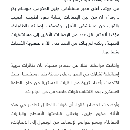
والشفاء، والعدد مرشح للارتفاع.
من جهته، أعلن مدير مستشفى جنين الحكومي د.وسام بكر
لـ"وفا"، أن من بين الإصابات إصابة تعود لطبيب، أصيب
بالقرب من مستشفى الأمل، ووُصفت إصابته بالطفيفة،
مؤكدا
أنه تم نقل عدد من الإصابات الأخرى إلى مستشفيات
المدينة، ولكنه لم يتأكد من العدد حتى الآن، لصعوبة الأحداث
وتسارعها.
وأفادت مراسلتنا نقلا عن مصادر محلية، بأن
طائرات حربية
إسرائيلية تشارك في العدوان على مدينة جنين ومخيمها، حيث
اقتحمت بأعداد كبيرة من الآليات العسكرية من حاجز الجلمة
العسكري، بعد اكتشاف قوات خاصة في حي الجابرات.
وأوضحت المصادر ذاتها، أن قوات الاحتلال تحاصر في هذه
الأثناء م
خيم جنين، وتعتلي قناصتها الأسطح والبنايات
المقابلة، وتمنع طواقم الإسعاف من الوصول إلى الاصابات،