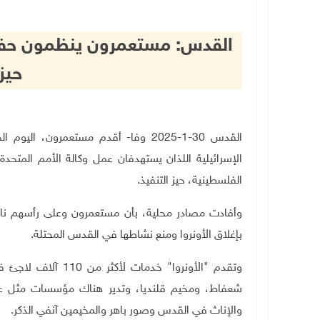
القدس: مستعمرون ينظمون حفلا ا
حيز 
القدس 30-
-1
2025 وفا- أقدم
مستعمرون، اليوم ال
الإسرائيلية اللذان يستهدفان عمل وكالة الأمم المتحدة
الفلسطينية، حيز التنفيذ.
وأفادت مصادر محلية، بأن مستعمرون وعلى رأسهم نائب 
بإغلاق الأونروا ومنع نشاطها في القدس المحتلة
.
وتقدم "الأونروا" خد
شعفاط، ومخيم قلنديا، وتدير هناك مؤسسات مثل عياد
والإناث في القدس وصور باهر والمخيمين آنفي الذكر.