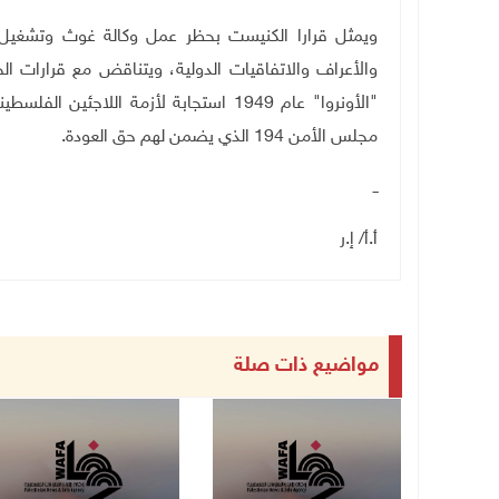
ويمثل قرارا الكنيست بحظر عمل وكالة غوث وتشغيل الل
"الأونروا" عام 1949 استجابة لأزمة اللاجئ
مجلس الأمن 194 الذي يضمن لهم حق العودة
.
ــ
أ.أ/ إ.ر
مواضيع ذات صلة