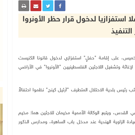
ستفزازيا لدخول قرار حظر الأونروا
التنفيذ
خميس، على إقامة "حفلٍ" استفزازي لدخول
قانونا الكنيست
 لإغاثة وتشغيل اللاجئين الفلسطينيين "الأونروا" في الأراضي
رئيس بلدية الاحتلال المتطرف "آرئيل كينج" نظموا احتفالاً
مات لأكثر من 110 آلاف لاجئ في القدس، ويتبع الوكالة الأممية مخيمان للاجئين هما: مخيم
ة الزاوية الهندية عند مدخل باب الساهرة، ومدارس الذكور