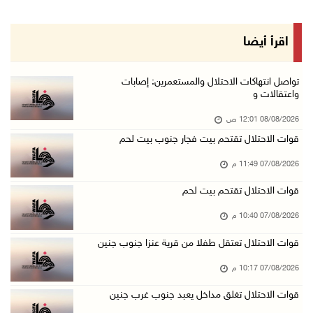
07/آب/2026 08:08 م
مستعمرون يهاجمون مساكن المواطنين في خربة الحم ...
اقرأ أيضا
07/آب/2026 07:09 م
بعد تجديد منع زيارات المعتقلين: أبو الحمص يدع ...
تواصل انتهاكات الاحتلال والمستعمرين: إصابات
واعتقالات و
07/آب/2026 06:26 م
08/08/2026 12:01 ص
الرئاسة ترحب بإطلاق السعودية التحالف البحري ا ...
قوات الاحتلال تقتحم بيت فجار جنوب بيت لحم
07/آب/2026 06:17 م
07/08/2026 11:49 م
(محدث) نابلس: إصابة مواطن واعتقاله إثر هجوم ل ...
07/آب/2026 06:04 م
قوات الاحتلال تقتحم بيت لحم
الرئاسة ترحب باتفاقية مكة للدفاع المشترك بين ...
07/08/2026 10:40 م
07/آب/2026 05:25 م
قوات الاحتلال تعتقل طفلا من قرية عنزا جنوب جنين
3 إصابات إثر تعرضهم للطعن في الطيبة داخل أراض ...
07/08/2026 10:17 م
07/آب/2026 04:57 م
قوات الاحتلال تغلق مداخل يعبد جنوب غرب جنين
بيروت: اللجنة الفنية للمجلس الوطني تناقش التر ...