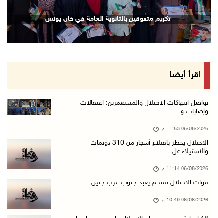
إصابة مسن بجروح ورضوض إثر اعتداء جيش الاحتلال ...
تكريم متفوقين بالثانوية العامة في خان يونس
06/آب/2026 09:13 م
ورشة توصي بخطة عاجلة لاستعادة التعليم الوجاهي ...
06/آب/2026 09:08 م
الرئيس يستقبل مجلس بلدية رام الله ويشدد على د ...
اقرأ أيضا
06/آب/2026 08:36 م
جماهير شعبنا تشيع جثمان الشهيد علاء صبيح في ت ...
تواصل انتهاكات الاحتلال والمستعمرين: اعتقالات
وإصابات و
06/آب/2026 08:33 م
06/08/2026 11:53 م
الاحتلال يوسع حملات الدهم والاعتقال في قلنديا ...
الاحتلال يخطر باقتلاع أشجار من 310 دونمات
06/آب/2026 08:06 م
والاستيلاء عل
الرئيس المصري وملك البحرين يشددان على ضرورة ت ...
06/08/2026 11:14 م
06/آب/2026 07:57 م
قوات الاحتلال تقتحم يعبد جنوب غرب جنين
الاحتلال يخطر بإزالة أشجار زيتون والاستيلاء ع ...
06/08/2026 10:49 م
06/آب/2026 07:53 م