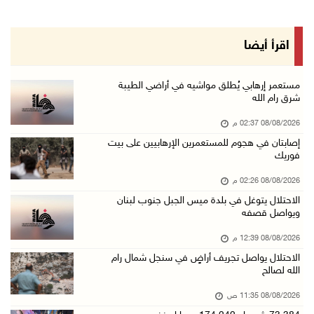
08/آب/2026 11:35 ص
منتخبنا الوطني للتايكواندو يستهل مشاركته في ب ...
اقرأ أيضا
08/آب/2026 11:06 ص
"فانا": الثقافة البحرينية تـصون الهوية الوطني ...
مستعمر إرهابي يُطلق مواشيه في أراضي الطيبة
شرق رام الله
08/آب/2026 11:04 ص
08/08/2026 02:37 م
73,384 شهيدا و174,242 مصابا منذ بدء حرب الإبا ...
إصابتان في هجوم للمستعمرين الإرهابيين على بيت
08/آب/2026 10:50 ص
فوريك
مستعمرون إرهابيون يهاجمون منزلا ويقتحمون مناط ...
08/08/2026 02:26 م
08/آب/2026 10:22 ص
الاحتلال يتوغل في بلدة ميس الجبل جنوب لبنان
ويواصل قصفه
قوات الاحتلال تجري تحقيقات ميدانية مع عشرات ا ...
08/آب/2026 10:18 ص
08/08/2026 12:39 م
الاحتلال يواصل تجريف أراضٍ في سنجل شمال رام
تقرير: خطاب الكراهية والتحريض يتصاعد في أوساط ...
الله لصالح
08/آب/2026 10:10 ص
08/08/2026 11:35 ص
الاحتلال ينصب حاجزا عسكريا في نعلين غرب رام ا ...