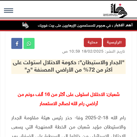
أهم الاخبار
إصابتان في هجوم للمستعمرين الإرهابيين على بيت فوريك
مستعمر إرها
MENU
الرئيسية
محلية
تاريخ النشر: 18/02/2025 10:59 ص
"الجدار والاستيطان": حكومة الاحتلال استولت على
أكثر من 72% من الأراضي المصنفة "ج"
شعبان: الاحتلال استولى على أكثر من 16 ألف دونم من
أراضي رام الله لصالح الاستعمار
رام الله 18-2-2025 وفا- حذر رئيس هيئة مقاومة الجدار
والاستيطان مؤيد شعبان من الخطة الممنهجة التي يسعى
الاحتلال الإسرائيلي من خلالها إلى السيطرة على الضفة، بعد