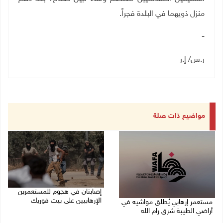
منزل ذويهما في البلدة فجراً
.
-
ر.س/ إ.ر
مواضيع ذات صلة
إصابتان في هجوم للمستعمرين
الإرهابيين على بيت فوريك
مستعمر إرهابي يُطلق مواشيه في
أراضي الطيبة شرق رام الله
08/08/2026 02:26 م