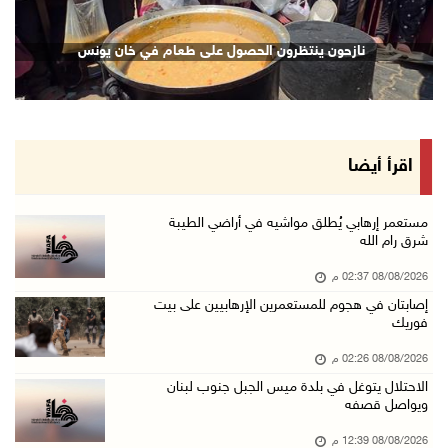
الإعصار "دولفين" يضرب أوكيناوا باليابان والصي ...
نازحون ينتظرون الحصول على طعام في خان يونس
08/آب/2026 12:08 م
42 الف مسافر تنقلوا عبر معبر الكرامة الأسبوع ...
08/آب/2026 11:44 ص
الاحتلال يواصل تجريف أراضٍ في سنجل شمال رام ...
اقرأ أيضا
08/آب/2026 11:35 ص
منتخبنا الوطني للتايكواندو يستهل مشاركته في ب ...
مستعمر إرهابي يُطلق مواشيه في أراضي الطيبة
شرق رام الله
08/آب/2026 11:06 ص
08/08/2026 02:37 م
"فانا": الثقافة البحرينية تـصون الهوية الوطني ...
إصابتان في هجوم للمستعمرين الإرهابيين على بيت
08/آب/2026 11:04 ص
فوريك
73,384 شهيدا و174,242 مصابا منذ بدء حرب الإبا ...
08/08/2026 02:26 م
08/آب/2026 10:50 ص
الاحتلال يتوغل في بلدة ميس الجبل جنوب لبنان
ويواصل قصفه
مستعمرون إرهابيون يهاجمون منزلا ويقتحمون مناط ...
08/آب/2026 10:22 ص
08/08/2026 12:39 م