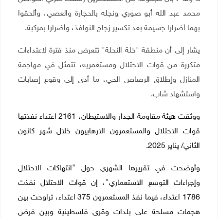
محمد عبد الله أبو صوري ونجله بالحجارة والعصي، وألحقوا
بهما أضرارا جسيمة بعد تكسير زجاج النوافذ، وأضرارا بمركبة
.
يشار إلى أن منطقة "خلة النحلة" تتعرض منذ فترة لاعتداءات
متكررة من قوات الاحتلال ومستعمريه، تتمثل في مهاجمة
المنازل وإطلاق الرصاص الحي، ما أدى إلى وقوع إصابات
واستشهاد شاب
.
ووثقت هيئة مقاومة الجدار والاستيطان، 2161 اعتداء نفذتها
قوات الاحتلال والمستعمرون الارهابيون خلال شهر كانون
الثاني/ يناير 2025.
وأوضحت في تقريرها الشهري حول "انتهاكات الاحتلال
وإجراءات التوسع الاستعماري"، إن قوات الاحتلال نفذت
1786 اعتداء، فيما نفذ المستعمرون 375 اعتداء، تراوحت بين
هجمات مسلحة على بلدات وقرى فلسطينية وبين فرض