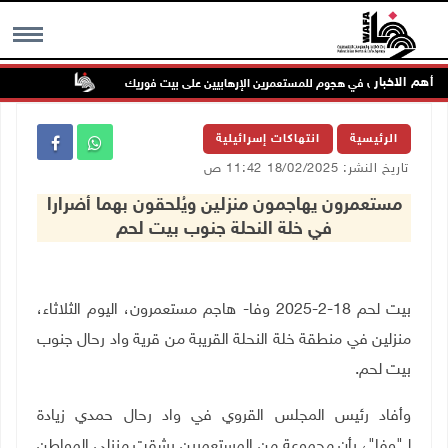
أهم الاخبار
إصابتان في هجوم للمستعمرين الإرهابيين على بيت فوريك
مستعمر إرها
MENU
الرئيسية
انتهاكات إسرائيلية
تاريخ النشر: 18/02/2025 11:42 ص
مستعمرون يهاجمون منزلين ويُلحقون بهما أضرارا
في خلة النحلة جنوب بيت لحم
بيت لحم 18-2-2025 وفا- هاجم مستعمرون، اليوم الثلاثاء،
منزلين في منطقة خلة النحلة القريبة من قرية واد رحال جنوب
بيت لحم
.
وأفاد رئيس المجلس القروي في واد رحال حمدي زيادة
لــ"وفا"، بأن مجموعة من المستعمرين رشقت منزلي المواطن