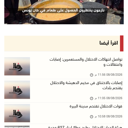
الاحتلال يقتحم كوبر شمال رام الله
نازحون ينتظرون الحصول على طعام في خان يونس
08/آب/2026 08:27 م
إصابات بالاختناق خلال مواجهات مع الاحتلال في ...
08/آب/2026 08:23 م
الاحتلال ينصب حواجز طيارة في محيط مخيم طولكرم ...
اقرأ أيضا
08/آب/2026 07:56 م
مستعمرون يهاجمون قرية أبو فلاح
تواصل انتهاكات الاحتلال والمستعمرين: إصابات
واعتقالات و
08/آب/2026 07:07 م
08/08/2026 11:56 م
مستعمرون يقتحمون بلدة بيت عور التحتا وقرية جل ...
إصابات بالاختناق في مخيم الدهيشة والاحتلال
08/آب/2026 06:39 م
يقتحم بلدات
فلسطين تدين الهجوم على ناقلة إماراتية في مضيق ...
08/08/2026 11:05 م
08/آب/2026 06:25 م
قوات الاحتلال تقتحم مدينة البيرة
شعراء غزة يوثقون النزوح والفقد بقصائد من الخي ...
08/08/2026 10:58 م
08/آب/2026 06:23 م
هيئة الجدار: الاحتلال يطرح عطاءً لبناء 627 وحدة