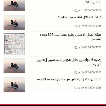
يقتحم بلدات
08/آب/2026 06:39 م
08/08/2026 11:05 م
فلسطين تدين الهجوم على ناقلة إماراتية في مضيق ...
قوات الاحتلال تقتحم مدينة البيرة
08/آب/2026 06:25 م
08/08/2026 10:58 م
شعراء غزة يوثقون النزوح والفقد بقصائد من الخي ...
08/آب/2026 06:23 م
هيئة الجدار: الاحتلال يطرح عطاءً لبناء 627 وحدة
استعمار
الجامعة العربية الأمريكية تختتم فعاليات تخريج ...
08/08/2026 10:41 م
08/آب/2026 06:20 م
إصابات بالاختناق خلال اقتحام الاحتلال قرية ال ...
إصابة 6 مواطنين خلال هجوم لمستعمرين إرهابيين
في واد الر
08/آب/2026 05:52 م
الحايك: نقود جهودا وطنية لحماية المواقع الأثر ...
08/08/2026 10:12 م
الاحتلال يحتجز مواطنين من طمون ومخيم الفارعة
08/آب/2026 04:50 م
أطفال مبتورو الأطراف يتحدّون الألم بكرة القدم ...
08/08/2026 09:33 م
08/آب/2026 04:42 م
جلسة لمجلس الأمن بشأن الضفة الغربية الثلاثاء ...