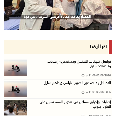
05/آب/2026 10:08 م
الرئيس يقلد قامات وطنية ومؤسسين في "اتحاد الك ...
الحصار يفاقم معاناة مرضى السرطان في غزة
05/آب/2026 08:47 م
قوات الاحتلال تنصب حاجزا عسكريا شرق بيت لحم
05/آب/2026 08:13 م
الرئيس يقلد عائلة القائد الوطني الراحل أحمد ع ...
اقرأ أيضا
05/آب/2026 08:05 م
باسم الرئيس: وزير الداخلية يمنح العميد جيسون ...
تواصل انتهاكات الاحتلال ومستعمريه: إصابات
واعتقالات واق
05/آب/2026 07:50 م
05/08/2026 11:08 م
الاحتلال يقتحم كفر مالك ودير جرير ومستعمرون ي ...
الاحتلال يقتحم عورتا جنوب نابلس ويداهم منازل
05/آب/2026 07:17 م
05/08/2026 11:01 م
"التربية" تخرج الفوج الأول من مدربي المعلمين ...
05/آب/2026 06:44 م
إصابات وإحراق مساكن في هجوم للمستعمرين على
الطوبا جنوب
عبد السلام السيد يفوز بترشيح الديمقراطيين لمج ...