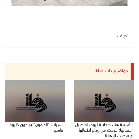
ــــ
/
ع.ف
مواضيع ذات صلة
الأسيرة هناء طحاينة تروي تفاصيل
أسيرات "الدامون" يواجهن ظروفا
اعتقالها: حُرمت من وداع أطفالها
قاسية
وتعرضت للإهانة