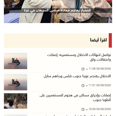
الرئيس يقلد قامات وطنية ومؤسسين في "اتحاد الك ...
الحصار يفاقم معاناة مرضى السرطان في غزة
05/آب/2026 08:47 م
قوات الاحتلال تنصب حاجزا عسكريا شرق بيت لحم
05/آب/2026 08:13 م
الرئيس يقلد عائلة القائد الوطني الراحل أحمد ع ...
اقرأ أيضا
05/آب/2026 08:05 م
باسم الرئيس: وزير الداخلية يمنح العميد جيسون ...
تواصل انتهاكات الاحتلال ومستعمريه: إصابات
واعتقالات واق
05/آب/2026 07:50 م
05/08/2026 11:08 م
الاحتلال يقتحم كفر مالك ودير جرير ومستعمرون ي ...
الاحتلال يقتحم عورتا جنوب نابلس ويداهم منازل
05/آب/2026 07:17 م
05/08/2026 11:01 م
"التربية" تخرج الفوج الأول من مدربي المعلمين ...
05/آب/2026 06:44 م
إصابات وإحراق مساكن في هجوم للمستعمرين على
الطوبا جنوب
عبد السلام السيد يفوز بترشيح الديمقراطيين لمج ...
05/08/2026 10:59 م
05/آب/2026 06:43 م