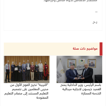
المصدر الأساس لحياة الناس وأرزاقها
.
ــــ
ر.ح
مواضيع ذات صلة
باسم الرئيس: وزير الداخلية يمنح
"التربية" تخرج الفوج الأول من
العميد جيسون لانجليه ميدالية
مدربي المعلمين على تصميم
الخدمة الممتازة
التعليم المستند إلى مصادر التعليم
المفتوحة
05/08/2026 07:50 م
05/08/2026 06:44 م