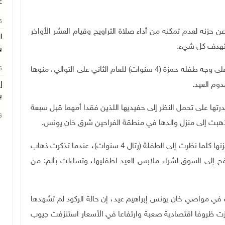
غ
26
ن حزنه لعدم تمكنه من أداء صلاة التراويح وقيام العشر الأواخر
ا
تهدف كل شيء.
ب
وأشار إلى أنه ما يزيد حزنه عدم قدرته على رسم الفرحة على وجه طفله حمزة (4 سنوات) للعام الثاني على التوالي، منوها
26
إ
دوم العيد
.
ب
بدت أكثر حزنا لعدم قدرتها على تحمل النظر إلى حفيديها اللذين فقدا أمهما قبل سبعة
26
ا ذهبت إلى منزل والدها في منطقة الفراحين شرق خان يونس.
وأضافت أبو دقة، أنها لم تجد سوى الدموع للتعبير عن حزنها كلما نظرت إلى الطفلة (رتال 4 سنوات)، عندما تذكرت ذهاب
فح إلى السوق لشراء ملابس العيد لطفليها، وتساءلت بألم: من
ي مواصي خان يونس إبراهيم عيد، إن حالة الركود لم تشهدها
زت ظروفا اقتصادية صعبة وارتفاعا في الأسعار استنزفت جيوب