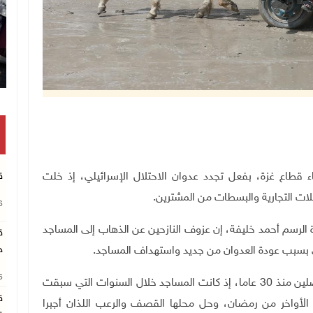
تكريم متفوقين بالثانو
ء قطاع غزة، بفعل تجدد عدوان الاحتلال الإسرائيلي، إذ خلت
ق
لات التجارية والبسطات من المشترين
.
26
رسم أحمد خليفة، إن عزوف النازحين عن الذهاب إلى المساجد
ق
ج
أتي بسبب عودة العدوان من جديد واستهداف المساجد
.
26
وأوضح خليفة (45 عاما)، أنه لم يلمس حالة عزوف المصلين منذ 30 عاما، إذ كانت المساجد خلال السنوات التي سبقت
ق
ر الأواخر من رمضان، وحل محلها القصف والرعب اللذان أجبرا