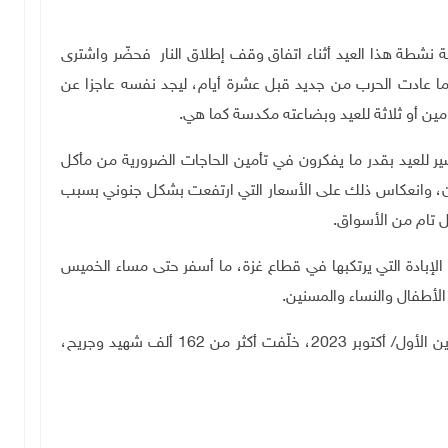
 نشطة هذا العيد أثناء اتفاق وقف إطلاق النار فحضّر واشترى
ا عادت الحرب من جديد قبل عشرة أيام، ليجد نفسه عاجزا عن
مين أو ثلاثة للعيد وبضاعته مكدسة كما هي
.
ير للعيد بقدر ما يفكرون في تأمين الحاجات الضرورية من مأكل
، وانعكاس ذلك على الأسعار التي ارتفعت بشكل جنوني بسبب
ل تام من الأسواق
.
 الإبادة التي يرتكبها في قطاع غزة، ما أسفر حتى مساء الخميس
.
ويرتكب الاحتلال إبادة جماعية في قطاع غزة منذ 7 تشرين الأول/ أكتوبر 2023، خلّفت أكثر من 162 ألف شهيد وجريح،