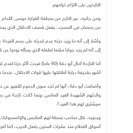
النازحين على التزام خيامهم
.
ومن جانبه، عبر النازح من منطقة القرارة موسى اللحام ع
من رمضان في المسجد، بفعل قصف الاحتلال الذي يس
إلى أنه لم يجد جوابا مقنعا لطفله الذي يسأله يوميا عن ق
أما النازحة آمال أبو دقة (60 عاما) ف
أشهر بقذيفة دبابة أطلقتها عليها قوات الاحتلال، عندم
والدتهم الشهيدة العيد الماضي بينما كانت نازحة في ر
سيشتري لهم هذا العيد؟.
وبدوره، قال صاحب بسطة لبيع الملابس والإكسسوارات ف
أسواق القطاع منذ عشرات السنين بفعل الحرب، كما أفر