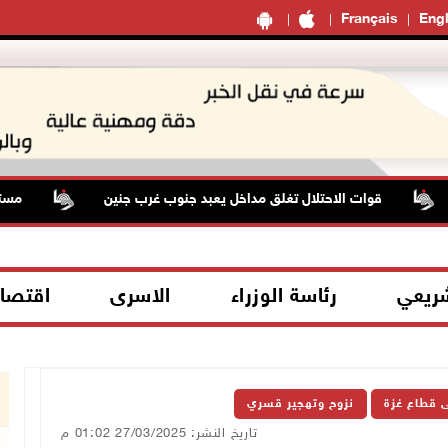
Français
Engl
قوات الاحتلال تغلق مداخل يعبد جنوب غرب جنين
مستعمرون يه
شريعي
رئاسة الوزراء
الاسرى
اقتصا
ى قطاع غزة
نزوح وتهجير قسري
تاريخ النشر: 27/03/2025 01:02 م