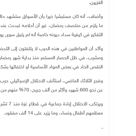
الغزيين
.
وأضاف، أنه كان مستبشرا خيرا بأن الأسواق ستشهد حالة
ما يلزم من منتصف رمضان، غير أن أحلامه تبددت عندم
التفكير في كيفية سداد ديونه خاصة أنه لم يتبق سوى يو
وأكد أن المواطنين في هذه الحرب لا يلتفتون إلى التحض
ومشرب، في ظل الحصار المستمر منذ بداية شهر رمضان
النقص الحاد في بعض المواد الأساسية أو اختفائها بشك
وفجر الثلاثاء الماضي، استأنف الاحتلال الإسرائيلي حرب
عن نحو 600 شهيد وأكثر من ألف جريح، 70% منهم من الأطفال والنساء والمسنين
معظمهم أطفال ونساء، وما يزيد على 14 ألف مفقود
.
ــ