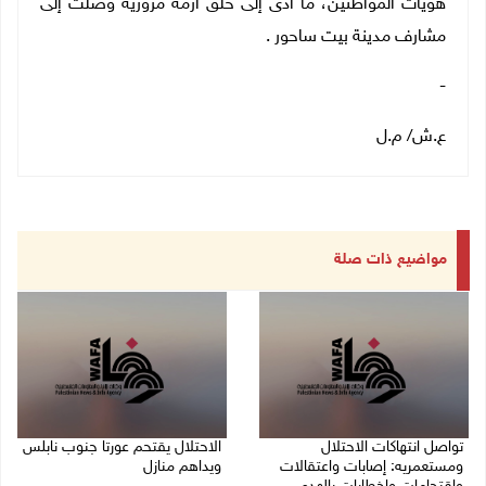
هويات المواطنين، ما أدى إلى خلق أزمة مرورية وصلت إلى
مشارف مدينة بيت ساحور .
-
ع.ش/ م.ل
مواضيع ذات صلة
تواصل انتهاكات الاحتلال
الاحتلال يقتحم عورتا جنوب نابلس
ومستعمريه: إصابات واعتقالات
ويداهم منازل