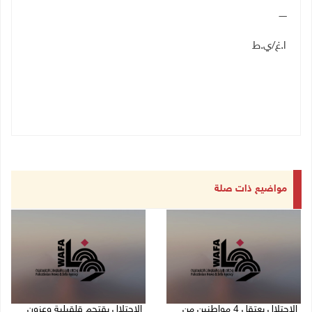
ـــــ
ا.غ/ي.ط
مواضيع ذات صلة
الاحتلال يعتقل 4 مواطنين من
الاحتلال يقتحم قلقيلية وعزون