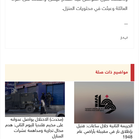
العائلة وعبثت في محتويات المنزل.
ـــــ
ب.ر
مواضيع ذات صلة
(محدث) الاحتلال يواصل عدوانه
على مخيم قلنديا لليوم الثاني: هدم
الجريمة الثانية خلال ساعات: قتيل
محال تجارية ومداهمة عشرات
بإطلاق نار في مقيبلة بأراضي عام
المنازل
1948