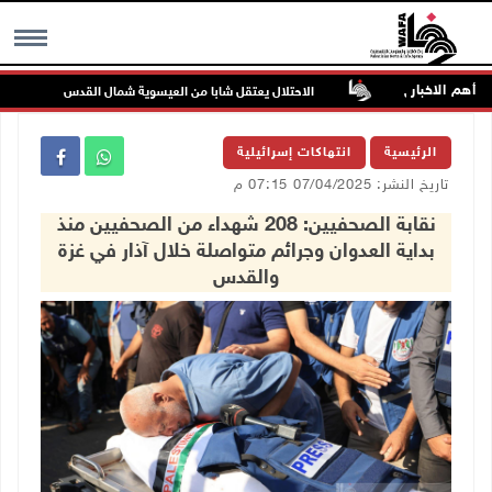
أهم الاخبار
ن غرب جنين
الاحتلال يعتقل شابا من العيسوية شمال القدس
MENU
الرئيسية
انتهاكات إسرائيلية
تاريخ النشر: 07/04/2025 07:15 م
نقابة الصحفيين: 208 شهداء من الصحفيين منذ
بداية العدوان وجرائم متواصلة خلال آذار في غزة
والقدس