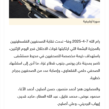
صورة أرشيفية
رام الله 7-4-2025 وفا– نددت نقابة الصحفيين الفلسطينيين
بالمجزرة البشعة التي ارتكبتها قوات الاحتلال فجر اليوم الإثنين،
باستهداف خيمة مخصصة للصحفيين في محيط مستشفى
ناصر بمدينة خان يونس جنوب قطاع غزة، ما أدى إلى استشهاد
الصحفي حلمي الفقعاوي، وإصابة عدد من الصحفيين بجراح
خطيرة.
والمصابون هم: أحمد منصور، حسن أصليح، أحمد الأغا،
محمود عوض، محمد فايق، عبد الله العطار، ماجد قديح،
إيهاب البرديني، وعلي أصليح.