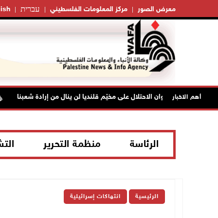
עברית
معرض الصور
مركز المعلومات الفلسطيني
ish
"فتح": عدوان الاحتلال على مخيّم قلنديا لن ينال من إرادة شعبنا
أهم الاخبار
الرئاسة
منظمة التحرير
الت
الرئيسية
انتهاكات إسرائيلية