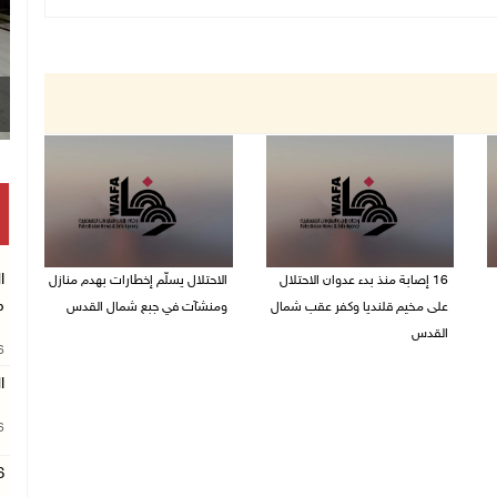
ا
16 إصابة منذ بدء عدوان الاحتلال
الاحتلال يسلّم إخطارات بهدم منازل
م
على مخيم قلنديا وكفر عقب شمال
ومنشآت في جبع شمال القدس
القدس
06/08/2026 02:02 م
26
06/08/2026 04:26 م
ا
26