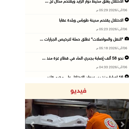
الاحتلال يغلق محيط دوار الزايد ويقتحم محال تج ...
06/آب/2026 05:29 م
الاحتلال يقتحم مدينة طوباس وبلدة عقابا
06/آب/2026 05:23 م
"النقل والمواصلات" تطلق حملة لترخيص الجرارات ...
06/آب/2026 05:18 م
نحو 58 ألف إصابة بجدري الماء في قطاع غزة منذ ...
06/آب/2026 04:33 م
16 إصابة منذ بدء عدوان الاحتلال على مخيم قلند ...
06/آب/2026 04:26 م
فيديو
إرهاب المستوطنين يضرب في خربة الطوبا
06/آب/2026 03:06 م
الخليلي تبحث مع النائب العام تعزيز الشراكة في ...
06/آب/2026 02:41 م
Previous
Next