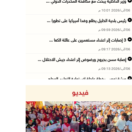
وزير الداخلية يبحث مع مكافحة المخدرات الدولي ...
06/آب/2026 10:01 م
رئيس بلدية الخليل يطلع وفدا أميركيا على تطورا ...
06/آب/2026 09:59 م
06/آب/2026 09:17 م
إصابة مسن بجروح ورضوض إثر اعتداء جيش الاحتلال ...
06/آب/2026 09:13 م
ورشة توصي بخطة عاجلة لاستعادة التعليم الوجاهي ...
06/آب/2026 09:08 م
فيديو
الرئيس يستقبل مجلس بلدية رام الله ويشدد على د ...
06/آب/2026 08:36 م
جماهير شعبنا تشيع جثمان الشهيد علاء صبيح في ت ...
06/آب/2026 08:33 م
Previous
Next