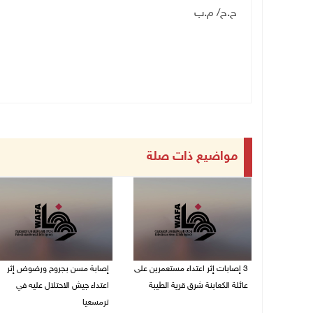
ح.ح/ م.ب
مواضيع ذات صلة
‏3 إصابات إثر اعتداء مستعمرين على
إصابة مسن بجروح ورضوض إثر
عائلة الكعابنة شرق قرية الطيبة
اعتداء جيش الاحتلال عليه في
ترمسعيا
06/08/2026 09:17 م