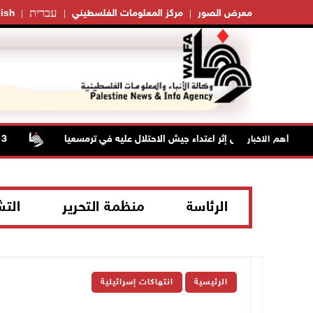
עברית
معرض الصور
مركز المعلومات الفلسطيني
ish
بجروح ورضوض إثر اعتداء جيش الاحتلال عليه في ترمسعيا
أهم الاخبار
الرئاسة
منظمة التحرير
الت
الرئيسية
انتهاكات إسرائيلية