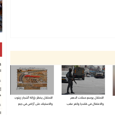
ا
26
إ
ج
الاحتلال يوسع حملات الدهم
الاحتلال يخطر بإزالة أشجار زيتون
والاعتقال في قلنديا وكفر عقب
والاستيلاء على أراض في جبع
26
ا
06/08/2026 08:06 م
06/08/2026 07:53 م