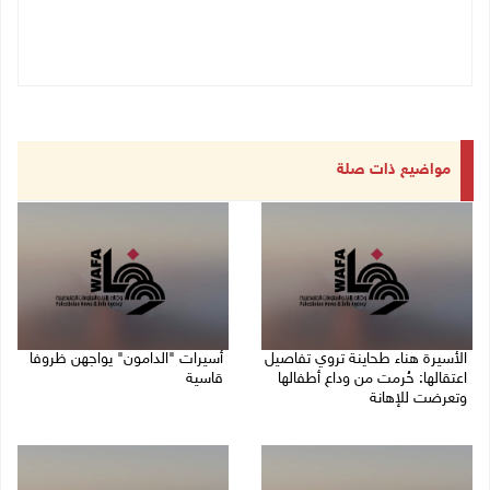
مواضيع ذات صلة
الأسيرة هناء طحاينة تروي تفاصيل
أسيرات "الدامون" يواجهن ظروفا
اعتقالها: حُرمت من وداع أطفالها
قاسية
وتعرضت للإهانة
05/08/2026 11:47 ص
05/08/2026 12:39 م