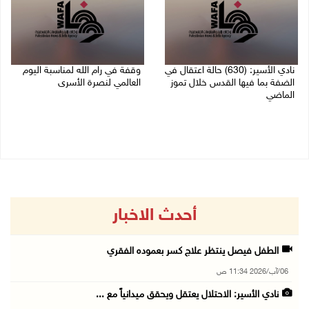
نادي الأسير: (630) حالة اعتقال في
وقفة في رام الله لمناسبة اليوم
الضفة بما فيها القدس خلال تموز
العالمي لنصرة الأسرى
الماضي
03/08/2026 01:40 م
04/08/2026 02:33 م
أحدث الاخبار
الطفل فيصل ينتظر علاج كسر بعموده الفقري
06/آب/2026 11:34 ص
نادي الأسير: الاحتلال يعتقل ويحقق ميدانياً مع ...