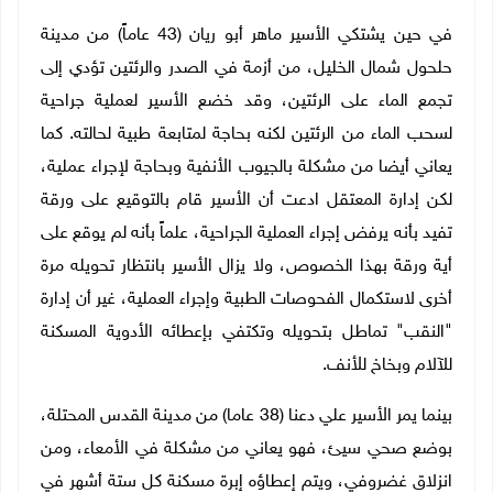
في حين يشتكي الأسير ماهر أبو ريان (43 عاماً) من مدينة
حلحول شمال الخليل، من أزمة في الصدر والرئتين تؤدي إلى
تجمع الماء على الرئتين، وقد خضع الأسير لعملية جراحية
لسحب الماء من الرئتين لكنه بحاجة لمتابعة طبية لحالته.
كما
يعاني أيضا من مشكلة بالجيوب الأنفية وبحاجة لإجراء عملية،
لكن إدارة المعتقل ادعت أن الأسير قام بالتوقيع على ورقة
تفيد بأنه يرفض إجراء العملية الجراحية، علماً بأنه لم يوقع على
أية ورقة بهذا الخصوص، ولا يزال الأسير بانتظار تحويله مرة
أخرى لاستكمال الفحوصات الطبية وإجراء العملية، غير أن إدارة
"النقب" تماطل بتحويله وتكتفي بإعطائه الأدوية المسكنة
للآلام وبخاخ للأنف.
بينما يمر الأسير علي دعنا (38 عاما) من مدينة القدس المحتلة،
بوضع صحي سيئ، فهو يعاني من مشكلة في الأمعاء، ومن
انزلاق غضروفي، ويتم إعطاؤه إبرة مسكنة كل ستة أشهر في