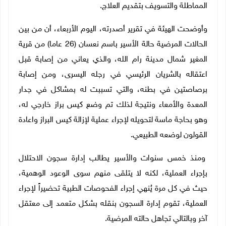
المماطلة والتسويف بتقديم العلاج.
وأوضحت الهيئة في تقرير أصدرته، اليوم الأربعاء، أن من بين
الحالات المرضية حالة الأسير باسم نعسان (26 عاما) من قرية
المغير شمال مدينة رام الله، والذي يعاني من إصابة قبل
اعتقاله بالشريان الرئيسي في رجله اليسرى، ومن إصابة
برصاصتين في بطنه، والتي تسببت له بمشاكل في جدار
المعدة والأمعاء ونتيجة لذلك تم وضع كيس براز خارجي له،
وهو بحاجة ماسة لتحويله لإجراء عملية لإزالة كيس البراز واعادة
القولون لوضعه الطبيعي.
ومنذ خمس سنوات والأسير يطالب إدارة سجون الاحتلال
بإجراء العملية، لكنه لا يتلقى منهم سوى الوعود الوهمية،
حيث في كل مرة يُنهي إجراء الفحوصات الطبية تحضيراً لإجراء
العملية، تقوم إدارة السجون بنقله بشكل متعمد إلى معتقل
آخر وبالتالي تجاهل حالته المرضية.