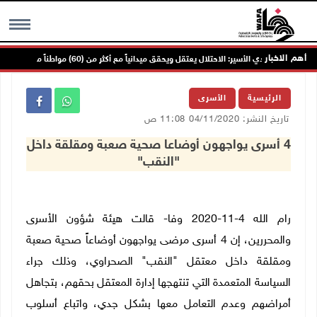
أهم الاخبار
نادي الأسير: الاحتلال يعتقل ويحقق ميدانياً مع أكثر من (60) مواطناً من مخيم قلنديا
MENU
الرئيسية
الأسرى
تاريخ النشر: 04/11/2020 11:08 ص
4 أسرى يواجهون أوضاعا صحية صعبة ومقلقة داخل
"النقب"
رام الله 4-11-2020 وفا-
قالت هيئة شؤون الأسرى
والمحررين، إن 4 أسرى مرضى يواجهون أوضاعاً صحية صعبة
ومقلقة داخل معتقل "النقب" الصحراوي، وذلك جراء
السياسة المتعمدة التي تنتهجها إدارة المعتقل بحقهم، بتجاهل
أمراضهم وعدم التعامل معها بشكل جدي، واتباع أسلوب