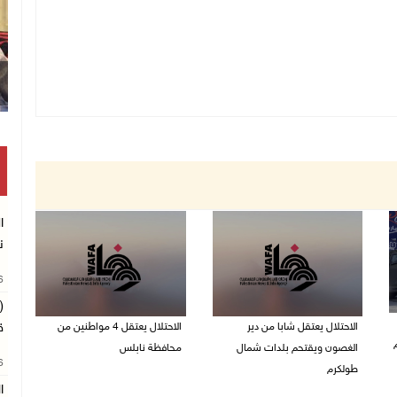
ا
ن
26
(
الاحتلال يعتقل شابا من دير
الاحتلال يعتقل 4 مواطنين من
ق
الغصون ويقتحم بلدات شمال
محافظة نابلس
26
طولكرم
06/08/2026 08:36 ص
ا