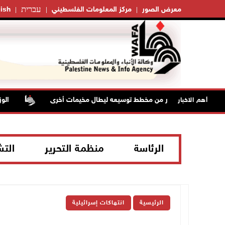
עברית
معرض الصور
مركز المعلومات الفلسطيني
ish
 مخيم قلنديا وتحذر من مخطط توسيعه ليطال مخيمات أخرى
الوزير
أهم الاخبار
الرئاسة
منظمة التحرير
الت
الرئيسية
انتهاكات إسرائيلية