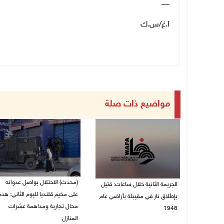
__
ا.غ/س.ك
مواضيع ذات صلة
(محدث) الاحتلال يواصل عدوانه
الجريمة الثانية خلال ساعات: قتيل
على مخيم قلنديا لليوم الثاني: هدم
بإطلاق نار في مقيبلة بأراضي عام
محال تجارية ومداهمة عشرات
1948
المنازل