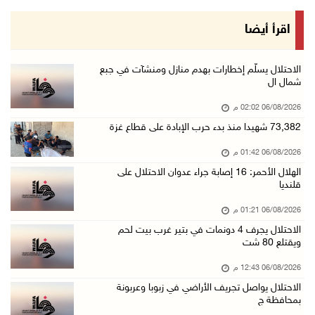
06/آب/2026 01:21 م
الحسيني يبحث مع ممثلة الهند لدى دولة فلسطين ت ...
اقرأ أيضا
06/آب/2026 01:19 م
إنجاز فلسطين تطلق معرض "Eco-Expo 2026" تتويجا ...
الاحتلال يسلّم إخطارات بهدم منازل ومنشآت في جبع
شمال ال
06/آب/2026 01:18 م
06/08/2026 02:02 م
الاحتلال يجرف 4 دونمات في بتير غرب بيت لحم وي ...
73,382 شهيدا منذ بدء حرب الإبادة على قطاع غزة
06/آب/2026 12:43 م
06/08/2026 01:42 م
"لجنة الانتخابات" وبرنامج الأمم المتحدة الإنم ...
الهلال الأحمر: 16 إصابة جراء عدوان الاحتلال على
06/آب/2026 12:36 م
قلنديا
"التعاون الإسلامي" تدين عدوان الاحتلال على مخ ...
06/08/2026 01:21 م
06/آب/2026 12:31 م
الاحتلال يجرف 4 دونمات في بتير غرب بيت لحم
ويقتلع 80 شت
الحصار يعيد صناعة الفخار إلى الواجهة في غزة
06/آب/2026 12:25 م
06/08/2026 12:43 م
الاحتلال يواصل تجريف الأراضي في زبوبا وعربونة
الاحتلال يواصل تجريف الأراضي في زبوبا وعربونة ...
بمحافظة ج
06/آب/2026 12:17 م