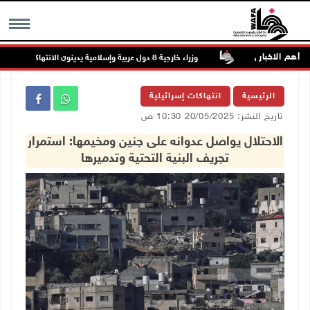
أهم الاخبار
مال القدس
وزراء خارجية 8 دول عربية وإسلامية يدينون الانتهاكات الإسرائيلية المتواصلة في غزة
MENU
الرئيسية
انتهاكات إسرائيلية
تاريخ النشر: 20/05/2025 10:30 ص
الاحتلال يواصل عدوانه على جنين ومخيمها: استمرار
تجريف البنية التحتية وتدميرها