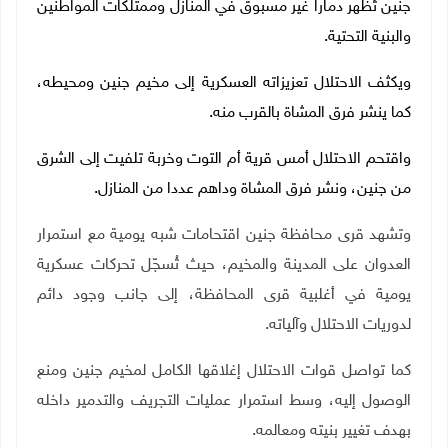
جنين تُظهر دماراً غير مسبوق في المنازل وممتلكات المواطنين
والبنية التحتية.
ويكثف الاحتلال تعزيزاته العسكرية إلى مخيم جنين ومحيطه،
كما ينشر فرق المشاة بالقرب منه.
واقتحم الاحتلال أمس قرية أم التوت وخربة تلفيت إلى الشرق
من جنين، ونشر فرق المشاة وداهم عددا من المنازل.
وتشهد قرى محافظة جنين اقتحامات شبه يومية مع استمرار
العدوان على المدينة والمخيم، حيث تُسجّل تحركات عسكرية
يومية في أغلبية قرى المحافظة، إلى جانب وجود دائم
لدوريات الاحتلال وآلياته.
كما تواصل قوات الاحتلال إغلاقها الكامل لمخيم جنين ومنع
الوصول إليه، وسط استمرار عمليات التجريف والتدمير داخله
بهدف تغيير بنيته ومعالمه.