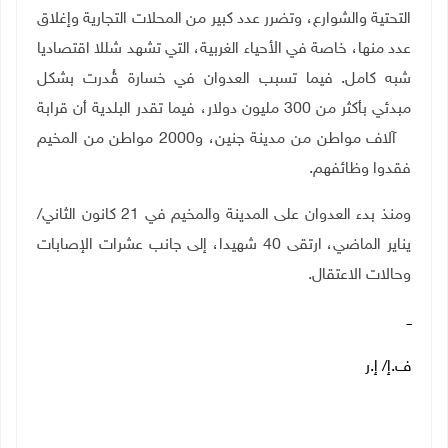
التحتية والشوارع، وتضرر عدد كبير من المحلات التجارية وإغلاق
عدد منها، خاصة في الأحياء الغربية، التي تشهد شللا اقتصاديا
شبه كامل. فيما تسبب العدوان في خسارة قُدرت بشكل
مبدئي بأكثر من 300 مليون دولار، فيما تقدر البلدية أن قرابة
4 آلاف مواطن من مدينة جنين، و2000 مواطن من المخيم
فقدوا وظائفهم.
ومنذ بدء العدوان على المدينة والمخيم في 21 كانون الثاني/
يناير الماضي، ارتقى 40 شهيدا، إلى جانب عشرات الإصابات
وحالات الاعتقال.
ــ
ف.إ/ إ.ر