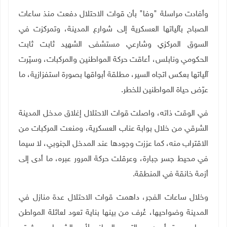
وأفادت مراسلة "وفا" بأن قوات الاحتلال دفعت منذ ساعات
الصباح بآلياتها العسكرية إلى شوارع المدينة، وتمركزت في
السوق المركزي وشارعي مستشفى الشهيد ثابت ثابت
الحكومي ونابلس، أعاقت حركة المواطنين والمركبات، وسيّرت
آلياتها بعكس اتجاه السير، مطلقة أبواقها بصورة استفزازية، ما
عرّض حياة المواطنين للخطر.
في الوقت ذاته، واصلت قوات الاحتلال إغلاق مدخل المدينة
الشرقي من خلال بوابة عناب العسكرية، ومنعت المركبات من
الاقتراب منه، كما عززت وجودها عند المدخل الجنوبي، لا سيما
في محيط جسر جبارة، وعرقلت حركة المرور عبره، ما أدى إلى
أزمة خانقة في المنطقة.
وخلال ساعات الفجر، داهمت قوات الاحتلال عدة منازل في
المدينة وضواحيها، عُرف من بينها بناية تعود لعائلة المواطن