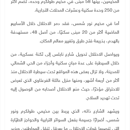
المخيمين، بينها 58 مبنى في مخيم طولكرم وحده، تضم أكثر
من 250 وحدة سكنية وعشرات المحلات التجارية.
أما في مخيم نور شمس، فقد دمر الاحتلال خلال الأسابيع
الماضية أكثر من 20 مبنى سكنيًا، من أصل 48، مستهدفة
بالهدم، بذريعة فتح طرق وتغيير معالم المكان.
ويواصل الاحتلال تحويل شارع نابلس إلى ثكنة عسكرية، من
خلال السيطرة على عدة مبانٍ سكنية وأجزاء من الحي الشمالي
للمدينة، ولا تزال بعض هذه المواقع تحت سيطرة الاحتلال منذ
أكثر من أربعة أشهر، ومنها منزل عائلة الفرعتاوي الذي تعرض
للاحتراق مؤخرًا، حيث منع الاحتلال أصحابه من الوصول إليه
تحت تهديد السلاح
.
ويشهد الشارع ذاته، الذي يربط بين مخيمي طولكرم ونور
شمس، أضرارًا جسيمة بفعل السواتر الترابية والحواجز الطيّارة
التي تنصبها قوات الاحتلال، ما يعرقل تنقل المواطنين ويزيد