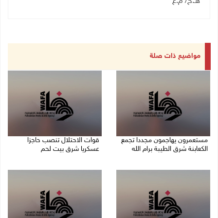
هـ.ح/ م.ع
مواضيع ذات صلة
مستعمرون يهاجمون مجددا تجمع
قوات الاحتلال تنصب حاجزا
الكعابنة شرق الطيبة برام الله
عسكريا شرق بيت لحم
07/08/2026 12:08 م
07/08/2026 09:06 ص