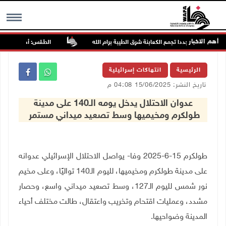
أهم الاخبار
اجمون مجددا تجمع الكعابنة شرق الطيبة برام الله
الطقس: أجواء صافية صيفي
MENU
الرئيسية
انتهاكات إسرائيلية
تاريخ النشر: 15/06/2025 04:08 م
عدوان الاحتلال يدخل يومه الـ140 على مدينة
طولكرم ومخيميها وسط تصعيد ميداني مستمر
طولكرم 15-6-2025 وفا- يواصل الاحتلال الإسرائيلي عدوانه
على مدينة طولكرم ومخيميها، لليوم الـ140 تواليًا، وعلى مخيم
نور شمس لليوم الـ127، وسط تصعيد ميداني واسع، وحصار
مشدد، وعمليات اقتحام وتخريب واعتقال، طالت مختلف أحياء
المدينة وضواحيها.