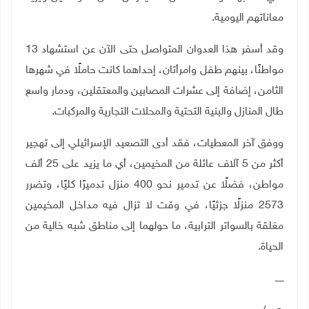
معاناتهم اليومية
.
وقد أسفر هذا العدوان المتواصل حتى الآن عن استشهاد 13
مواطنًا، بينهم طفل وامرأتان، إحداهما كانت حاملًا في شهرها
الثامن، إضافة إلى عشرات المصابين والمعتقلين، ودمار واسع
طال المنازل والبنية التحتية والمحلات التجارية والمركبات
.
ووفق آخر المعطيات، فقد أدى التصعيد الإسرائيلي إلى تهجير
أكثر من 5 آلاف عائلة من المخيمين، أي ما يزيد على 25 ألف
مواطن، فضلًا عن تدمير نحو 400 منزل تدميرًا كليًا، وتضرر
2573 منزلًا جزئيًا، في وقت لا تزال فيه مداخل المخيمين
مغلقة بالسواتر الترابية، ما حولهما إلى مناطق شبه خالية من
الحياة
.
ــــــ