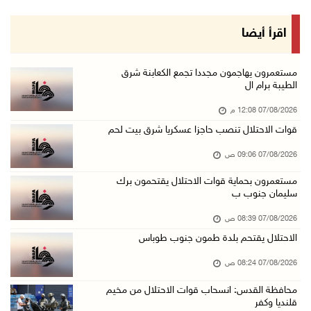
06/آب/2026 11:14 م
قوات الاحتلال تقتحم يعبد جنوب غرب جنين
اقرأ أيضا
06/آب/2026 10:49 م
48 إصابة منذ بدء عدوان الاحتلال على مخيم قلند ...
مستعمرون يهاجمون مجددا تجمع الكعابنة شرق
الطيبة برام ال
06/آب/2026 10:45 م
07/08/2026 12:08 م
الاحتلال يعتقل شابين من المغير
قوات الاحتلال تنصب حاجزا عسكريا شرق بيت لحم
06/آب/2026 10:27 م
07/08/2026 09:06 ص
وزير الداخلية يبحث مع مكافحة المخدرات الدولي ...
06/آب/2026 10:01 م
مستعمرون بحماية قوات الاحتلال يقتحمون برك
سليمان جنوب ب
رئيس بلدية الخليل يطلع وفدا أميركيا على تطورا ...
07/08/2026 08:39 ص
06/آب/2026 09:59 م
الاحتلال يقتحم بلدة طمون جنوب طوباس
07/08/2026 08:24 ص
06/آب/2026 09:17 م
محافظة القدس: انسحاب قوات الاحتلال من مخيم
إصابة مسن بجروح ورضوض إثر اعتداء جيش الاحتلال ...
قلنديا وكفر