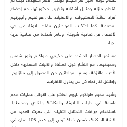
عصام عودة، أمين سر التجمع الوطني لأسر الشهداء، حيث تم
اقتحام منزله ومنازل أشقائه وتخريب محتوياتها، مع إخضاع
أفراد العائلة للاستجواب، والاستيلاء على هواتفهم وأجهزتهم
المحمولة. كما اعتقلت المواطنين مفلح بلاونة من حي
الأقصى في ضاحية شويكة، وعامر شحادة من ضاحية عزبة
الجراد.
ويستمر الحصار المشدد على مخيمي طولكرم ونور شمس
ومحيطهما، مع انتشار فرق المشاة والآليات العسكرية داخل
الأحياء والأزقة، ومنع المواطنين من الوصول إلى منازلهم،
وإطلاق النار تجاه كل من يحاول الاقتراب.
وشهد مخيم طولكرم لليوم العاشر على التوالي عمليات هدم
واسعة في حارات البلاونة والعكاشة والنادي ومحيطها،
باستخدام جرافات الاحتلال الثقيلة التي دمرت العديد من
الأبنية السكنية، ضمن خطة ترمي إلى هدم 106 مبانٍ في