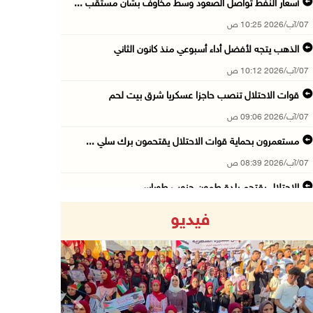
أسعار النفط تواصل الصعود وسط مخاوف بشأن مستقب ...
07/آب/2026 10:25 ص
الذهب يتجه لأفضل أداء أسبوعي منذ كانون الثاني
07/آب/2026 10:12 ص
قوات الاحتلال تنصب حاجزا عسكريا شرق بيت لحم
07/آب/2026 09:06 ص
مستعمرون بحماية قوات الاحتلال يقتحمون برك سلي ...
07/آب/2026 08:39 ص
الاحتلال يقتحم بلدة طمون جنوب طوباس
07/آب/2026 08:24 ص
فيديو
محافظة القدس: انسحاب قوات الاحتلال من مخيم قل ...
07/آب/2026 08:23 ص
الطقس: أجواء صافية صيفية والحرارة حول معدلها ...
07/آب/2026 08:15 ص
Previous
Next