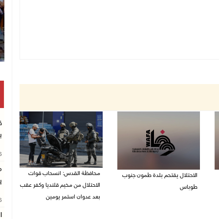
ق
ب
26
م
محافظة القدس: انسحاب قوات
الاحتلال يقتحم بلدة طمون جنوب
ي
الاحتلال من مخيم قلنديا وكفر عقب
طوباس
بعد عدوان استمر يومين
26
07/08/2026 08:24 ص
07/08/2026 08:23 ص
ا