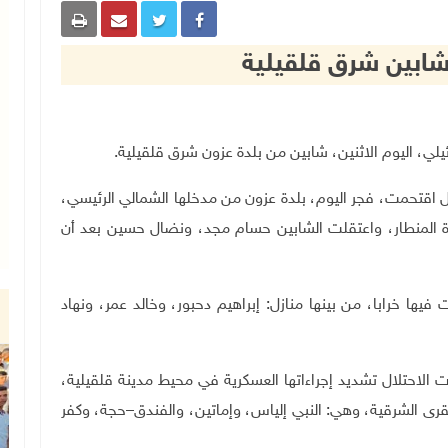
 شابين شرق قلقيلية
 اقتحمت، فجر اليوم، بلدة عزون من مدخلها الشمالي الرئيسي،
رة المنطار، واعتقلت الشابين حسام مجد، ونضال حسين بعد أن
يها خرابا، من بينها منازل: إبراهيم دحبور، وخالد عمر، ونهاد
ت الاحتلال تشديد إجراءاتها العسكرية في محيط مدينة قلقيلية،
رى الشرقية، وهي: النبي إلياس، وإماتين، والفندق–حجة، وكفر