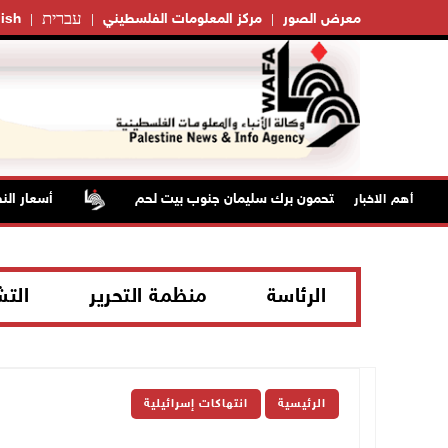
עברית
معرض الصور
مركز المعلومات الفلسطيني
ish
وات الاحتلال يقتحمون برك سليمان جنوب بيت لحم
أسعار النفط
أهم الاخبار
الرئاسة
منظمة التحرير
الت
الرئيسية
انتهاكات إسرائيلية