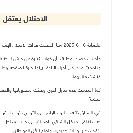
الاحتلال يعتقل
قلقيلية 16-6-2025 وفا- اعتقلت قوات الاحتلال الإسرائيلي، اليوم الاثنين، شابين من بلدة عزون شرق قلقيلية.
وأفادت مصادر محلية، بأن قوات كبيرة من جيش الاحتلال
وداهمت عددا من أحياء البلدة، بينها حارة الصفحة وحا
فتشت منازلهما.
كما اقتحمت عدة منازل أخرى وعبثت بمحتوياتها والحقت ف
سلامة.
في السياق ذاته، ولليوم الرابع على التوالي، تواصل قوا
حيث تغلق المدخل الشرقي للمدينة، إلى جانب مداخل الق
لاقف، عبر بوابات حديدية، وتمنع تنقّل المواطنين.