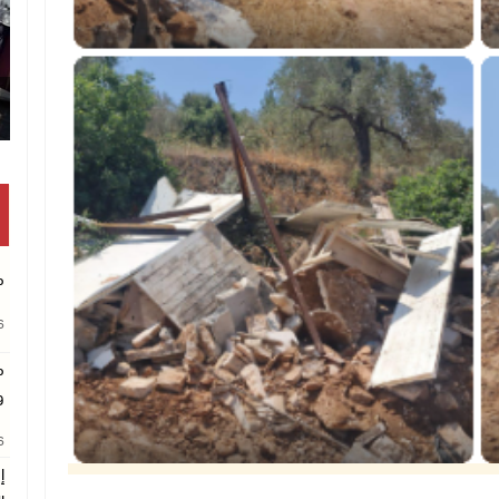
تكريم متفوقين بالثانوية 
م
26
م
و
26
إ