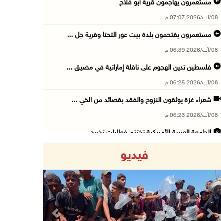
مستعمرون يهاجمون قرية أبو فلاح
08/آب/2026 07:07 م
مستعمرون يقتحمون بلدة بيت عور التحتا وقرية جل ...
08/آب/2026 06:39 م
فلسطين تدين الهجوم على ناقلة إماراتية في مضيق ...
08/آب/2026 06:25 م
شعراء غزة يوثقون النزوح والفقد بقصائد من الخي ...
08/آب/2026 06:23 م
الجامعة العربية الأمريكية تختتم فعاليات تخريج ...
08/آب/2026 06:20 م
فيديو
إصابات بالاختناق خلال اقتحام الاحتلال قرية ال ...
08/آب/2026 05:52 م
الحايك: نقود جهودا وطنية لحماية المواقع الأثر ...
08/آب/2026 04:50 م
Previous
Next