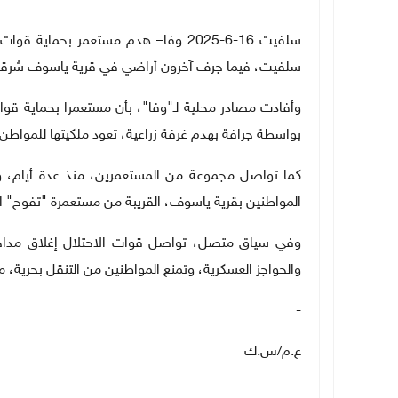
سلفيت 16-6-2025 وفا– هدم مستعمر بحما
سلفيت، فيما جرف آخرون أراضي في قرية ياسوف شرقا
وأفادت مصادر محلية لـ"وفا"، بأن مستعمرا بحماية قوا
بواسطة جرافة بهدم غرفة زراعية، تعود ملكيتها للمواطن 
كما تواصل مجموعة من المستعمرين، منذ عدة أيام، 
المواطنين بقرية ياسوف، القريبة من مستعمرة "تفوح" ا
وفي سياق متصل، تواصل قوات الاحتلال إغلاق مداخل
والحواجز العسكرية، وتمنع المواطنين من التنقل بحرية، ما
-
ع.م/س.ك