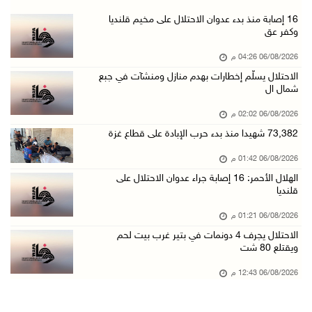
سفارة فلسطين في عُمان تكرم الطلبة المتفوقين م ...
16 إصابة منذ بدء عدوان الاحتلال على مخيم قلنديا
وكفر عق
06/آب/2026 01:36 م
06/08/2026 04:26 م
الهلال الأحمر: 16 إصابة جراء عدوان الاحتلال ع ...
الاحتلال يسلّم إخطارات بهدم منازل ومنشآت في جبع
06/آب/2026 01:21 م
شمال ال
الحسيني يبحث مع ممثلة الهند لدى دولة فلسطين ت ...
06/08/2026 02:02 م
06/آب/2026 01:19 م
73,382 شهيدا منذ بدء حرب الإبادة على قطاع غزة
إنجاز فلسطين تطلق معرض "Eco-Expo 2026" تتويجا ...
06/08/2026 01:42 م
06/آب/2026 01:18 م
الهلال الأحمر: 16 إصابة جراء عدوان الاحتلال على
قلنديا
الاحتلال يجرف 4 دونمات في بتير غرب بيت لحم وي ...
06/آب/2026 12:43 م
06/08/2026 01:21 م
الاحتلال يجرف 4 دونمات في بتير غرب بيت لحم
"لجنة الانتخابات" وبرنامج الأمم المتحدة الإنم ...
ويقتلع 80 شت
06/آب/2026 12:36 م
06/08/2026 12:43 م
"التعاون الإسلامي" تدين عدوان الاحتلال على مخ ...
06/آب/2026 12:31 م