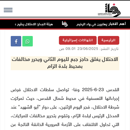
أهم الاخبار
هيئة الجدار: الاحتلال يطرح عطاءً لبناء 627 وحدة استعمارية جديدة على أراضي محافظة رام الله والبيرة
MENU
الرئيسية
انتهاكات إسرائيلية
تاريخ النشر: 23/06/2025 09:01 ص
الاحتلال يغلق حاجز جبع لليوم الثاني ويحرر مخالفات
بمحيط بلدة الرّام
القدس 23-6-2025 وفا- تواصل سلطات الاحتلال فرض
إجراءاتها التعسفية في محيط شمال القدس، حيث تمركزت
شرطة الاحتلال، فجر اليوم الإثنين، على دوار "أبو الشهيد" عند
المدخل الرئيس لبلدة الرّام، وتقوم بتحرير مخالفات للمركبات،
التي تحاول الالتفاف على الأزمة المرورية الخانقة الناتجة عن