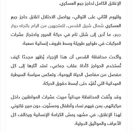
الإغلاق الكامل لحاجز جبع العسكري
.
ولليوم الثاني على التوالي، يواصل الاحتلال اغلاق حاجز جبع
العسكري
شمال شرق القدس، للمتجهين من الرام باتجاه دوار
جبع
، ما أدى إلى شلل تام في حركة المرور واحتجاز عشرات
المركبات في طوابير طويلة وسط ظروف إنسانية صعبة
.
وأكدت محافظة القدس أن هذا الإجراء يُظهر مجددًا كيف
تُستخدم الحواجز كأداة عقاب جماعي، تمتد آثارها إلى كل
مفصل من مفاصل الحياة اليومية، وتعكس سياسة السيطرة
الميدانية التي تُقيّد حتى أبسط حقوق الحركة
.
وقد وثّقت المحافظة ميدانياً مبيت عشرات المواطنين داخل
مركباتهم، بمن فيهم نساء وأطفال ومسنّون، دون مبرر قانوني
لهذا الإغلاق، في مشهد يمسّ الكرامة الإنسانية ويخالف كل
الأعراف والمواثيق الدولية.