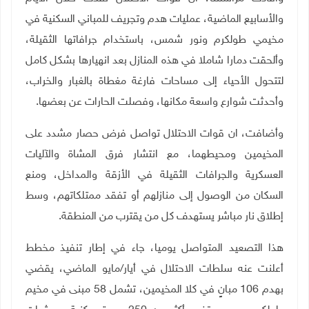
والأسابيع الماضية، عمليات هدم وتجريف للمباني السكنية في
مخيمي طولكرم ونور شمس، باستخدام جرافاتها الثقيلة،
وألحقت دمارا شاملا في هذه المنازل بعد انهيارها بشكل كامل
لتتحول الأحياء إلى مساحات فارغة مغطاة بالغبار والخراب،
وأحدثت شوارع واسعة مكانها، وفصلت الحارات عن بعضها
.
وأضافت، ان قوات الاحتلال تواصل فرض حصار مشدد على
المخيمين ومحيطهما، مع انتشار فرق المشاة والآليات
العسكرية والجرافات الثقيلة في الأزقة والمداخل، ومنع
السكان من الوصول إلى منازلهم أو تفقد ممتلكاتهم، وسط
إطلاق نار مباشر يستهدف كل من يقترب من المنطقة
.
هذا التصعيد المتواصل يوميا، جاء في إطار تنفيذ مخطط
أعلنت عنه سلطات الاحتلال في أيار/مايو الماضي، يقضي
بهدم 106 مبانٍ في كلا المخيمين، تشمل 58 مبنى في مخيم