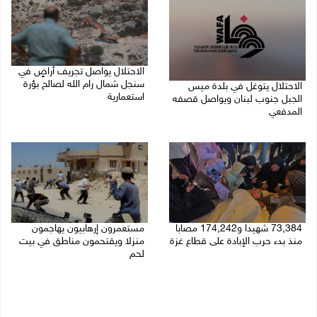
الاحتلال يواصل تجريف أراضٍ في
سنجل شمال رام الله لصالح بؤرة
الاحتلال يتوغل في بلدة ميس
استعمارية
الجبل جنوب لبنان ويواصل قصفه
المدفعي
08/08/2026 11:35 ص
08/08/2026 12:39 م
73,384 شهيدا و174,242 مصابا
مستعمرون إرهابيون يهاجمون
منذ بدء حرب الإبادة على قطاع غزة
منزلا ويقتحمون مناطق في بيت
لحم
08/08/2026 10:50 ص
08/08/2026 10:22 ص