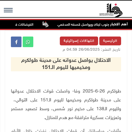
أهم الاخبار
ة ميس الجبل جنوب لبنان ويواصل قصفه المدفعي
الفيضانات في ولاية آسام الهندية 
MENU
الرئيسية
انتهاكات إسرائيلية
تاريخ النشر: 26/06/2025 04:59 م
الاحتلال يواصل عدوانه على مدينة طولكرم
ومخيميها لليوم الـ151
طولكرم 26-6-2025 وفا- واصلت قوات الاحتلال عدوانها
على مدينة طولكرم ومخيمها لليوم الـ151 على التوالي،
ولليوم الـ138 على مخيم نور شمس، وسط تصعيد مستمر
وتعزيزات عسكرية مترافقة مع هدم للمنازل
.
وأفادت مراسلتنا، أن قوات الاحتلال نفذت خلال الأيام