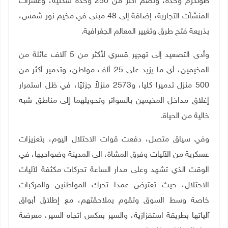
طولكرم وحده، وتضم أكثر من 250 وحدة سكنية، وعشرات
المنشآت التجارية، إضافة إلى 48 مبنى في مخيم نور شمس،
بذريعة فتح طرق وتغيير المعالم الجغرافية
.
وأدى التصعيد إلى تهجير قسري لأكثر من 5 آلاف عائلة من
المخيمين، أي ما يزيد على 25 ألف مواطن، وتدمير أكثر من
500 منزل تدميرا كليا، و2573 منزلاً جزئيًا، في ظل استمرار
إغلاق مداخل المخيمين بالسواتر وتحويلهما إلى مناطق شبه
خالية من الحياة
.
وفي سياق متصل، دفعت قوات الاحتلال اليوم، بتعزيزات
عسكرية من الآليات وفرق المشاة، الى المدينة وضواحيها، في
الوقت الذي تشهد وعلى مدار الساعة تحركات مكثفة لآليات
الاحتلال، حيث تعترض عمدا تحرك المواطنين والمركبات
خاصة وسط السوق وتقوم بملاحقتهم، مع إطلاق أبواق
آلياتها بطريقة استفزازية، والسير بعكس اتجاه السير، معرضة