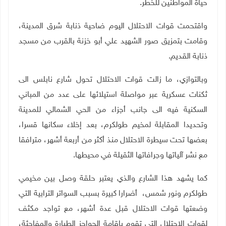
حياة المواطنين للخطر
.
واقتحمت قوات الاحتلال اليوم ضاحية ذنابة شرق المدينة،
وقامت بتمزيق صور الشهيد علي أبو خزنة بالقرب من مسجد
ذنابة القديم
.
وبالتوازي، ما زالت قوات الاحتلال تحول شارع نابلس الى
ثكنات عسكرية عبر مواصلة استيلائها على عدد من المباني
السكنية فيه الى جانب أجزاء من الحي الشمالي للمدينة
وتحديدا المقابلة لمخيم طولكرم، بعد إخلاء سكانها قسرا،
بعضها تحت سيطرة الاحتلال منذ أكثر من أربعة أشهر، مترافقا
مع نشر آلياتها وجرافاتها الثقيلة في محيطها
.
كما يشهد هذا الشارع والذي يعتبر حلقة وصل بين مخيمي
طولكرم ونور شمس، أضرارا كبيرة بسبب السواتر الترابية التي
وضعتها قوات الاحتلال قبل عدة أشهر، مع تواجد مكثف
لقوات الاحتلال التي تقوم بإقامة الحواجز الطيارة والمفاجئة،