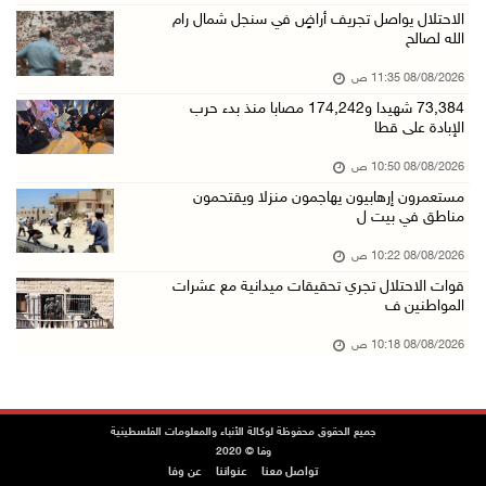
الاحتلال يواصل تجريف أراضٍ في سنجل شمال رام
08/آب/2026 10:10 ص
الله لصالح
الاحتلال ينصب حاجزا عسكريا في نعلين غرب رام ا ...
08/08/2026 11:35 ص
08/آب/2026 09:38 ص
73,384 شهيدا و174,242 مصابا منذ بدء حرب
الإبادة على قطا
3 إصابات برصاص الاحتلال شمال خان يونس
08/آب/2026 09:09 ص
08/08/2026 10:50 ص
مستعمرون إرهابيون يهاجمون منزلا ويقتحمون
ارتفاع أسعار النفط
مناطق في بيت ل
08/آب/2026 08:23 ص
08/08/2026 10:22 ص
أبرز عناوين الصحف الفلسطينية
قوات الاحتلال تجري تحقيقات ميدانية مع عشرات
08/آب/2026 08:21 ص
المواطنين ف
حالة الطقس: ارتفاع طفيف وموجة حر شديدة اعتبار ...
08/08/2026 10:18 ص
08/آب/2026 07:52 ص
تواصل انتهاكات الاحتلال والمستعمرين: إصابات و ...
جميع الحقوق محفوظة لوكالة الأنباء والمعلومات الفلسطينية
08/آب/2026 12:01 ص
وفا © 2020
تواصل معنا
عنواننا
عن وفا
قوات الاحتلال تقتحم بيت فجار جنوب بيت لحم