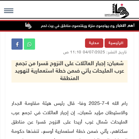
أهم الاخبار
رون إرهابيون يهاجمون منزلا ويقتحمون مناطق في بيت لحم
تواصل انتهاكات
MENU
الرئيسية
محلية
تاريخ النشر: 04/07/2025 11:10 ص
شعبان: إجبار العائلات على النزوح قسرا من تجمع
عرب المليحات يأتي ضمن خطة استعمارية لتهويد
المنطقة
رام الله 4-7-2025 وفا- قال رئيس هيئة مقاومة الجدار
والاستيطان مؤيد شعبان، إن إجبار العائلات في تجمع عرب
المليحات شمال غرب أريحا على النزوح قسرا عن مناطق
سكناهم، يأتي ضمن خطة استعمارية أوسع، تنفذها حكومة