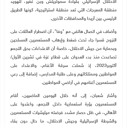
الاحتلال الإسرائيلي بقيادة سموتريتش وبن غفير، لتهويد
منطقة المعرجات التي تعد منطقة استراتيجية، كونها الطريق
الرئيسي بين أريحا والمحافظات الأخرى
.
وأضاف في اتصال هاتفي مع "وفا"، أن اضطرار العائلات على
النزوح قسرا جاء تحت ضغط وإرهاب المستعمرين المسلحين
وبحماية من جيش الاحتلال، خاصة أن الاعتداءات بحق التجمع
تصاعدت منذ بدء العدوان على قطاع غزة في تشرين الأول/
أكتوبر2023، إذ شملت سرقة الأغنام، والاعتداء على
المواطنين وممتلكاتهم وعلى طلبة المدارس، إضافة إلى رعي
المستعمرين أغنامهم في أراضي المواطنين.
وأشار شعبان، إلى أنه خلال اليومين الماضيين، أقام
المستعمرون بؤرة استعمارية داخل التجمع، واعتدوا على
الأهالي، في ظل حصار مشدد فرضته ميليشيات المستعمرين
والشرطة الإسرائيلية وجيش الاحتلال، ما حال دون بقاء