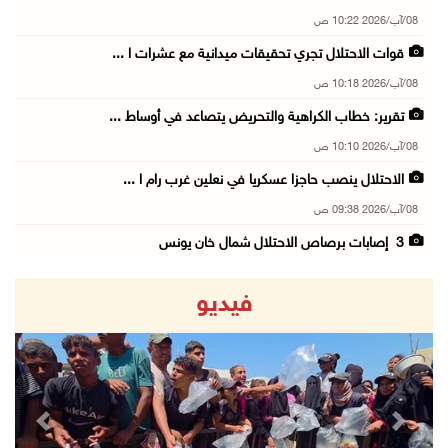
08/آب/2026 10:22 ص
قوات الاحتلال تجري تحقيقات ميدانية مع عشرات ا ...
08/آب/2026 10:18 ص
تقرير: خطاب الكراهية والتحريض يتصاعد في أوساط ...
08/آب/2026 10:10 ص
الاحتلال ينصب حاجزا عسكريا في نعلين غرب رام ا ...
08/آب/2026 09:38 ص
3 إصابات برصاص الاحتلال شمال خان يونس
08/آب/2026 09:09 ص
فيديو
ارتفاع أسعار النفط
08/آب/2026 08:23 ص
أبرز عناوين الصحف الفلسطينية
08/آب/2026 08:21 ص
revious
Next
حالة الطقس: ارتفاع طفيف وموجة حر شديدة اعتبار ...