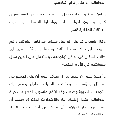
المواطنين أو حتى إخراج أغنامهم.
وتابع: اضطررنا لطلب تدخل الصليب الأحمر، لكن المستعمرين
كانوا يحملون أدوات حادة وواصلوا الاعتداء، واضطرت
العائلات للمغادرة قسرا.
وقال شعبان: كنا على تواصل مستمر مع كافة الشركاء، ورغم
التهجير، لن نترك هذه العائلات وحدها، والهيئة ستبقى إلى
جانب السكان في أماكن تواجدهم، وستعمل على تأمين سبل
معيشتهم في الأيام المقبلة.
وأردف: سبق أن حذرنا مرارا، ونؤكد اليوم أن على الجميع من
فصائل ومؤسسات وعائلات، التحرك العاجل وعدم ترك
التجمعات البدوية وحدها، وقد ارتفع منسوب الخطر على حياة
المواطنين بفعل إطلاق النار والاعتداءات المتكررة، ويجب أن
نعيد قرع جدار الخزان، وأن نبحث عن أفكار جديدة لإحياء