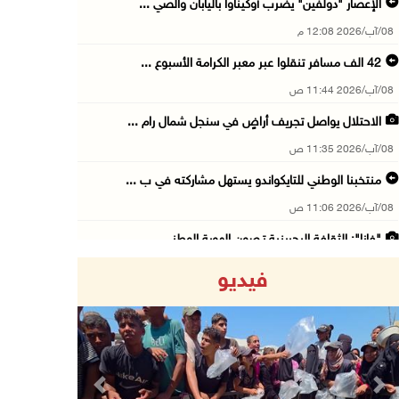
الإعصار "دولفين" يضرب أوكيناوا باليابان والصي ...
08/آب/2026 12:08 م
42 الف مسافر تنقلوا عبر معبر الكرامة الأسبوع ...
08/آب/2026 11:44 ص
الاحتلال يواصل تجريف أراضٍ في سنجل شمال رام ...
08/آب/2026 11:35 ص
منتخبنا الوطني للتايكواندو يستهل مشاركته في ب ...
08/آب/2026 11:06 ص
"فانا": الثقافة البحرينية تـصون الهوية الوطني ...
08/آب/2026 11:04 ص
فيديو
73,384 شهيدا و174,242 مصابا منذ بدء حرب الإبا ...
08/آب/2026 10:50 ص
مستعمرون إرهابيون يهاجمون منزلا ويقتحمون مناط ...
08/آب/2026 10:22 ص
Previous
Next