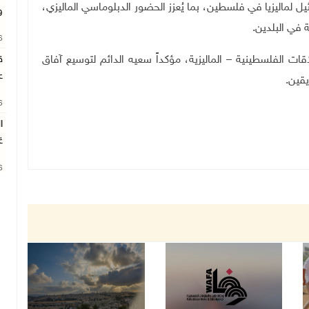
ل لماليزيا في فلسطين، بما يُعزز الحضور الدبلوماسي الماليزي،
و
 في البلدين
.
26
ات الفلسطينية – الماليزية، مؤكداً سعيه الدائم لتوسيع آفاق
ق
ع
يقين
.
26
ا
غ
26