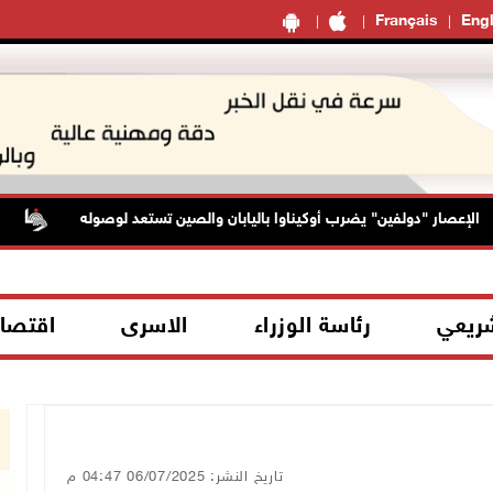
Français
Engl
صار "دولفين" يضرب أوكيناوا باليابان والصين تستعد لوصوله
حالة
شريعي
رئاسة الوزراء
الاسرى
اقتصا
تاريخ النشر: 06/07/2025 04:47 م