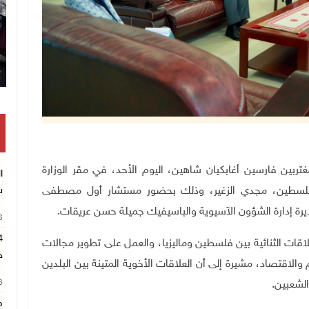
تكريم متفوقين بالثانوية العامة في خان يونس
خارجية والمغتربين فارسين أغابكيان شاهين، اليوم الأحد، في مقر الوزارة
ا
لة فلسطين، مجدي الزغير، وذلك بحضور مستشار أول مصطفى
ش
مديرة إدارة الشؤون الآسيوية والباسيفيك جميلة حسن عريقات
.
26
لاقات الثنائية بين فلسطين وماليزيا، والعمل على تطوير مجالات
ح
الاقتصاد، مشيرة إلى أن العلاقات الأخوية المتينة بين البلدين
26
الشعبين
.
م