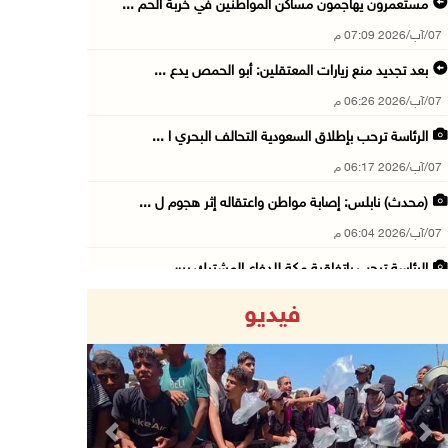
مستعمرون يهاجمون مساكن المواطنين في خربة الحم ...
07/آب/2026 07:09 م
بعد تجديد منع زيارات المعتقلين: أبو الحمص يدع ...
07/آب/2026 06:26 م
الرئاسة ترحب بإطلاق السعودية التحالف البحري ا ...
07/آب/2026 06:17 م
(محدث) نابلس: إصابة مواطن واعتقاله إثر هجوم ل ...
07/آب/2026 06:04 م
الرئاسة ترحب باتفاقية مكة للدفاع المشترك بين ...
07/آب/2026 05:25 م
فيديو
3 إصابات إثر تعرضهم للطعن في الطيبة داخل أراض ...
07/آب/2026 04:57 م
بيروت: اللجنة الفنية للمجلس الوطني تناقش التر ...
07/آب/2026 03:31 م
Previous
Next