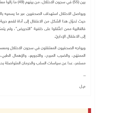
بين (55) في سجون الاحتلال، من بينهم (49) ما زالوا معتقلين منذ بدء الإبادة
ويواصل الاحتلال استهداف الصحفيين عبر ما يسميه بال
حيث تحوّل هذا الشكل من الاعتقال إلى أداة لقمع حرية ال
فالغالبية ممن اعتُقلوا على خلفية "التحريض"، ولم يتمك
إلى الاعتقال الإداريّ
.
ويواجه الصحفيون المعتقلون في سجون الاحتلال ومعسكرات
الممنهَج، والضرب المبرح، والتجويع، والإهمال الطبي،
مستمر، عدا عن سياسات السلب والحرمان المتواصلة بحق
ــــ
م.ل