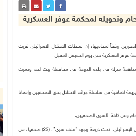
ام وتحويله لمحكمة عوفر العسكرية
الأسرى والمحررين وفقاً لمحاميها، إن سلطات الاحتلال الاسرائيلي قررت
مة عوفر العسكرية حتى يوم الخميس المقبل
.
 مداهمة منزله في بلدة الدوحة في محافظة بيت لحم ودمرت
جريمة اضافية في سلسلة جرائم الاحتلال بحق الصحفيين وإمعانا
للحام وعن كافة الأسرى الصحفيين
.
ويبلغ عدد الصحفيين المعتقلين إداريا في سجون الاحتلال الإسرائيلي، تحت ذريعة وجود "ملف سري"، (22) صحفيا، من