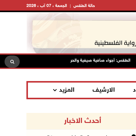
حالة الطقس
الجمعة ، 07 آب ، 2026
لطقس: أجواء صافية صيفية والحرارة حول معدلها العام
محافظة ا
د
الارشيف
المزيد
أحدث الاخبار