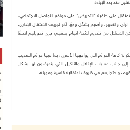
.
اعتقال على خلفية "التحريض" على مواقع التواصل الاجتماعي،
رأي والتعبير، وأصبح يشكّل وجهًا آخر لجريمة الاعتقال الإداري.
ّن الاحتلال من تقديم لائحة اتهام بحقهم، جرى تحويلهم لاحقًا
ه كافة الجرائم التي يواجهها الأسرى، بما فيها جرائم التعذيب
 إلى جانب عمليات الإذلال والتنكيل التي يتعرضون لها بشكل
هم، واحتجازهم في ظروف اعتقالية قاسية ومهينة
.
م
ف
26
(
ه
26
م