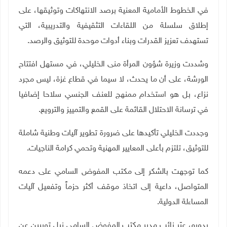
في الخطوط الأمامية المعنية برصد الانتهاكات وتوثيقها، على
إطلاق سلسلة من اللقاءات التثقيفية والتدريبية، التي
تستهدف تعزيز القدرات وبناء أدوات موحدة للتوثيق والرصد.
وشددت وزيرة شؤون المرأة منى الخليلي، في مستهل افتتاح
الورشة، على أن ما يحدث، لا سيما في قطاع غزة، ليس مجرد
نزاع، بل هو استخدام ممنهج للعنف الجنسي سلاحا إضافيا
في ترسانة الاحتلال القائمة على القمع والتمييز والترويع.
وجددت الخليلي تأكيدها على ضرورة تطوير آليات وطنية شاملة
للتوثيق، تلتزم بأعلى المعايير المهنية وتحمي كرامة الناجيات.
كما توجهت بالشكر إلى مكتب المفوض السامي على دعمه
المتواصل، داعية إلى اتخاذ موقف أكثر حزماً وتفعيل آليات
المساءلة الدولية.
بدوره، عبّر نائب مدير مكتب المفوض السامي نيل توبيين عن