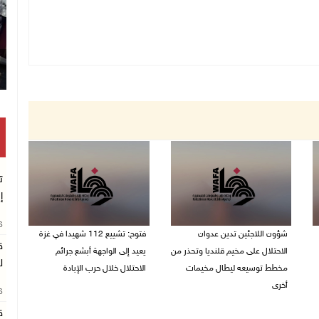
ت
إ
26
شؤون اللاجئين تدين عدوان
فتوح: تشييع 112 شهيدا في غزة
ق
الاحتلال على مخيم قلنديا وتحذر من
يعيد إلى الواجهة أبشع جرائم
ل
مخطط توسيعه ليطال مخيمات
الاحتلال خلال حرب الإبادة
أخرى
26
04/08/2026 05:56 م
06/08/2026 09:36 ص
ق