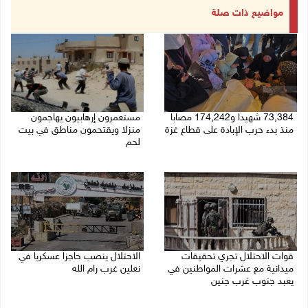
مواضيع ذات صلة
73,384 شهيدا و174,242 مصابا
مستعمرون إرهابيون يهاجمون
منذ بدء حرب الإبادة على قطاع غزة
منزلا ويقتحمون مناطق في بيت
لحم
08/08/2026 10:50 ص
08/08/2026 10:22 ص
قوات الاحتلال تجري تحقيقات
الاحتلال ينصب حاجزا عسكريا في
ميدانية مع عشرات المواطنين في
نعلين غرب رام الله
يعبد جنوب غرب جنين
08/08/2026 09:38 ص
08/08/2026 10:18 ص