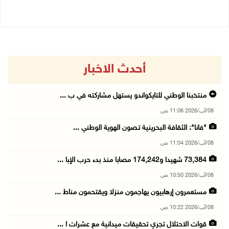
أحدث الاخبار
منتخبنا الوطني للتايكواندو يستهل مشاركته في ب ...
08/آب/2026 11:06 ص
"فانا": الثقافة البحرينية تـصون الهوية الوطني ...
08/آب/2026 11:04 ص
73,384 شهيدا و174,242 مصابا منذ بدء حرب الإبا ...
08/آب/2026 10:50 ص
مستعمرون إرهابيون يهاجمون منزلا ويقتحمون مناط ...
08/آب/2026 10:22 ص
قوات الاحتلال تجري تحقيقات ميدانية مع عشرات ا ...