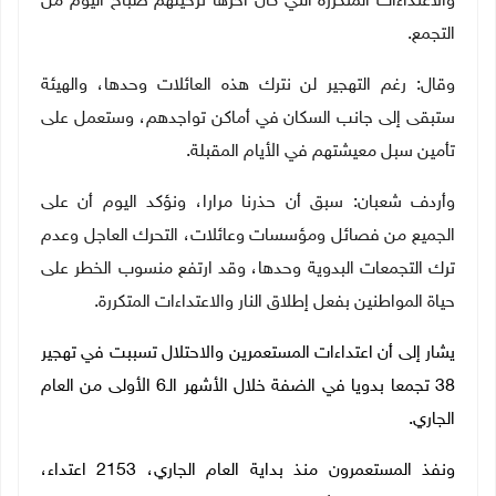
والاعتداءات المتكررة التي كان آخرها ترحيلهم صباح اليوم من
التجمع.
وقال: رغم التهجير لن نترك هذه العائلات وحدها، والهيئة
ستبقى إلى جانب السكان في أماكن تواجدهم، وستعمل على
تأمين سبل معيشتهم في الأيام المقبلة
.
وأردف شعبان: سبق أن حذرنا مرارا، ونؤكد اليوم أن على
الجميع من فصائل ومؤسسات وعائلات، التحرك العاجل وعدم
ترك التجمعات البدوية وحدها، وقد ارتفع منسوب الخطر على
حياة المواطنين بفعل إطلاق النار والاعتداءات المتكررة.
يشار إلى أن اعتداءات المستعمرين والاحتلال تسببت في تهجير
38 تجمعا بدويا في الضفة خلال الأشهر الـ6 الأولى من العام
الجاري.
ونفذ المستعمرون منذ بداية العام الجاري، 2153 اعتداء،