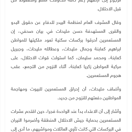
الرجوع إلى أرضهم رغم كافة محاولات المنع والضغوط من
قبل الاحتلال.
وقال المشرف العام لمنظمة البيدر للدفاع عن حقوق البدو
والقرى المستهدفة حسن مليحات في بيان صحفي، إن
المستعمرين أحرقوا بركسات سكنية تعود ملكيتها للمواطن
ابراهيم كعابنة وجمال مليحات، وعطالله مليحات، وجبريل
كعابنة، ومحمد سليمان، كما استولت قوات الاحتلال، على
مركبة المواطن زكريا كعابنة، أثناء النزوح من التجمع، عقب
هجوم المستعمرين.
وأضاف مليحات، أن إحراق المستعمرين للبيوت ومهاجمة
المواطنين دفعتهم للنزوح من جديد.
وأشار إلى أن الاعتداء بدأ عند الواحدة فجرا، حين اقتحم عشرات
المستعمرين بحماية جيش الاحتلال المنطقة وأضرموا النيران
في البركسات التي كانت تأوي العائلات ومواشيهم، ما أدى إلى