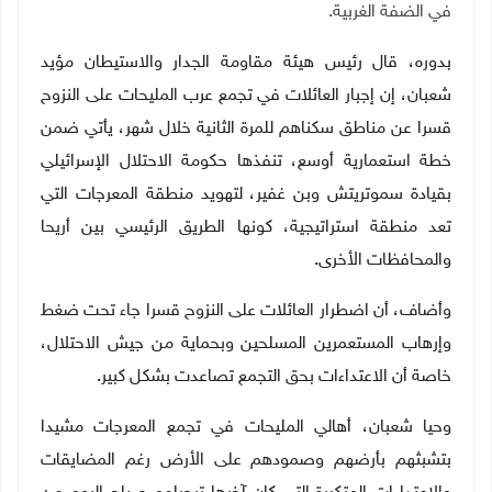
في الضفة الغربية
.
بدوره، قال رئيس هيئة مقاومة الجدار والاستيطان مؤيد
شعبان، إن إجبار العائلات في تجمع عرب المليحات على النزوح
قسرا عن مناطق سكناهم للمرة الثانية خلال شهر، يأتي ضمن
خطة استعمارية أوسع، تنفذها حكومة الاحتلال الإسرائيلي
بقيادة سموتريتش وبن غفير، لتهويد منطقة المعرجات التي
تعد منطقة استراتيجية، كونها الطريق الرئيسي بين أريحا
والمحافظات الأخرى
.
وأضاف، أن اضطرار العائلات على النزوح قسرا جاء تحت ضغط
وإرهاب المستعمرين المسلحين وبحماية من جيش الاحتلال،
خاصة أن الاعتداءات بحق التجمع تصاعدت بشكل كبير
.
وحيا شعبان، أهالي المليحات في تجمع المعرجات مشيدا
بتشبثهم بأرضهم وصمودهم على الأرض رغم المضايقات