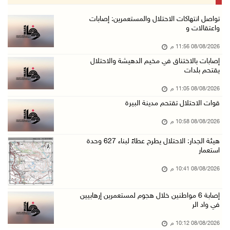
08/آب/2026 07:56 م
مستعمرون يهاجمون قرية أبو فلاح
تواصل انتهاكات الاحتلال والمستعمرين: إصابات
واعتقالات و
08/آب/2026 07:07 م
08/08/2026 11:56 م
مستعمرون يقتحمون بلدة بيت عور التحتا وقرية جل ...
إصابات بالاختناق في مخيم الدهيشة والاحتلال
08/آب/2026 06:39 م
يقتحم بلدات
فلسطين تدين الهجوم على ناقلة إماراتية في مضيق ...
08/08/2026 11:05 م
08/آب/2026 06:25 م
قوات الاحتلال تقتحم مدينة البيرة
شعراء غزة يوثقون النزوح والفقد بقصائد من الخي ...
08/08/2026 10:58 م
08/آب/2026 06:23 م
هيئة الجدار: الاحتلال يطرح عطاءً لبناء 627 وحدة
الجامعة العربية الأمريكية تختتم فعاليات تخريج ...
استعمار
08/آب/2026 06:20 م
08/08/2026 10:41 م
إصابات بالاختناق خلال اقتحام الاحتلال قرية ال ...
إصابة 6 مواطنين خلال هجوم لمستعمرين إرهابيين
08/آب/2026 05:52 م
في واد الر
الحايك: نقود جهودا وطنية لحماية المواقع الأثر ...
08/08/2026 10:12 م
08/آب/2026 04:50 م