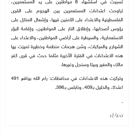
تسببت في استشهاد 8 مواطنين على يد المستعمرين،
تراوحت اعتداءات المستعمرين بين الهجوم على القرى
الفلسطينية والاعتداء على الآمنين فيها، وإشعال المنازل على
رؤوس أصحابها، وإطلاق النار على المواطنين، وإقامة البؤر
الاستعمارية، والسيطرة على أراضي المواطنين، والاعتداء على
الشوارع والمركبات، وشن هجمات منظمة وخطيرة تميزت بها
هذه الاعتداءات في الفترة الأخيرة مثلما حدث في قرى كفر
مالك والمغير وبيتا وسنجل وغيرها.
وتركزت هذه الاعتداءات في محافظات: رام الله بواقع 491
اعتداءً، والخليل بـ409، ونابلس بـ396.
ــ
ن.ع/ إ.ر