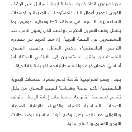
من الضروري اتخاذ خطوات فعلية لإجبار اسرائيل على الوقف
الفوري لجميع أعمال البناء للمستوطنات الجديدة والتوسعات
الاستعمارية، لا سيما في منطقة
E-1
ومعاليه أدوميم، بما
يشمل وقف التمويل الحكومي والدعم الذي يُسهّل تنامي عدد
المستعمرين في الضفة الغربية. إن منع المزيد من مصادرة
الأراضي الفلسطينية، وهدم المنازل، والتهجير القسري
للفلسطينيين ونقل المستعمرين إلى الأراضي المحتلة أمرٌ
أساسيٌّ لضمان قيام دولة فلسطينية مستقبلية قابلة للحياة
.
ينبغي وضع استراتيجية شاملة لدعم صمود التجمعات البدوية
الفلسطينية الأكثر عرضة وهشاشة للتهجير القسري من خلال
تقديم المساعدة القانونية، ومساعدات إعادة الإعمار، وتوفير
الخدمات الأساسية كالمياه والكهرباء والرعاية الصحية.
وبالتوازي مع ذلك، يجب وضع آليات مناسبة لرصد حالات
التهجير القسري والاستجابة لها
.