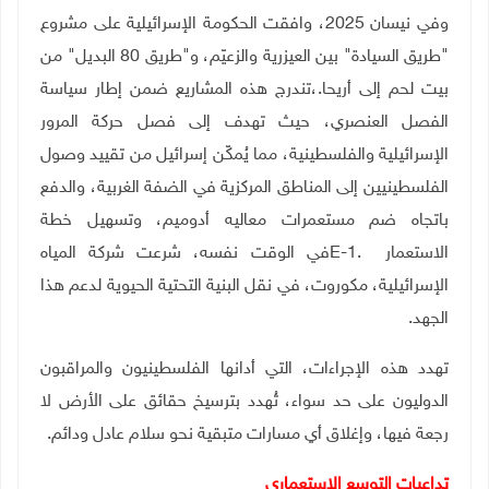
وفي نيسان 2025، وافقت الحكومة الإسرائيلية على مشروع
"طريق السيادة" بين العيزرية والزعيّم، و"طريق 80 البديل" من
بيت لحم إلى أريحا.،تندرج هذه المشاريع ضمن إطار سياسة
الفصل العنصري، حيث تهدف إلى فصل حركة المرور
الإسرائيلية والفلسطينية، مما يُمكّن إسرائيل من تقييد وصول
الفلسطينيين إلى المناطق المركزية في الضفة الغربية، والدفع
باتجاه ضم مستعمرات معاليه أدوميم، وتسهيل خطة
الاستعمار
E-1.
في الوقت نفسه، شرعت شركة المياه
الإسرائيلية، مكوروت، في نقل البنية التحتية الحيوية لدعم هذا
الجهد
.
تهدد هذه الإجراءات، التي أدانها الفلسطينيون والمراقبون
الدوليون على حد سواء، تُهدد بترسيخ حقائق على الأرض لا
رجعة فيها، وإغلاق أي مسارات متبقية نحو سلام عادل ودائم.
تداعيات التوسع الاستعماري