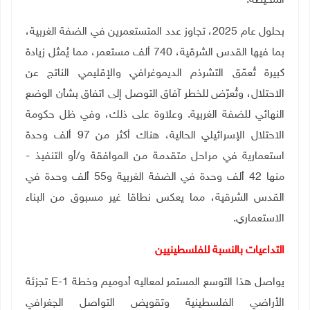
المحيطة.
بحلول عام 2025، تجاوز عدد المتستعمرين في الضفة الغربية،
بما فيها القدس الشرقية، 740 ألف مستعمر، مما يُمثل زيادة
كبيرة تُعمّق التشرذم الديموغرافي والإقليمي الناتج عن
الاحتلال، وتُعرّض للخطر آفاق التوصل إلى اتفاق بشأن الوضع
النهائي للضفة الغربية. وعلاوة على ذلك، وفي ظل حكومة
الاحتلال الإسرائيلي الحالية، هناك أكثر من 97 ألف وحدة
استعمارية في مراحل متقدمة من الموافقة و/أو التنفيذ -
منها 42 ألف وحدة في الضفة الغربية و55 ألف وحدة في
القدس الشرقية، مما يعكس نطاقا غير مسبوق من البناء
الاستعماري
.
التداعيات بالنسبة للفلسطينيين
يواصل هذا التوسع المستمر لمعاليه أدوميم وخطة
E-1
تجزئة
الأراضي الفلسطينية وتقويض التواصل الجغرافي