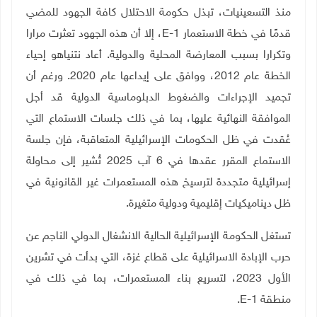
منذ التسعينيات، تبذل حكومة الاحتلال كافة الجهود للمضي
قدمًا في خطة الاستعمار
E-1
، إلا أن هذه الجهود تعثرت مرارا
وتكرارا بسبب المعارضة المحلية والدولية. أعاد نتنياهو إحياء
الخطة عام 2012، ووافق على إيداعها عام 2020. ورغم أن
تجميد الإجراءات والضغوط الدبلوماسية الدولية قد أجل
الموافقة النهائية عليها، بما في ذلك جلسات الاستماع التي
عُقدت في ظل الحكومات الإسرائيلية المتعاقبة، فإن جلسة
الاستماع المقرر عقدها في 6 آب 2025 تُشير إلى محاولة
إسرائيلية متجددة لترسيخ هذه المستعمرات غير القانونية في
ظل ديناميكيات إقليمية ودولية متغيرة
.
تستغل الحكومة الإسرائيلية الحالية الانشغال الدولي الناجم عن
حرب الإبادة الاسرائيلية على قطاع غزة، التي بدأت في تشرين
الأول 2023، لتسريع بناء المستعمرات، بما في ذلك في
منطقة
E-1
.