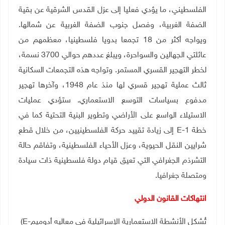
الفلسطيني، ما يؤدي فعليا إلى عزل القدس الشرقية عن بقية
الضفة الغربية، وفصل جنوب الضفة الغربية عن شمالها.
ويواجه أكثر من 18 تجمعا بدويا فلسطينيا، معظمهم من
عائلتي الجهالين والسواحرة، ويبلغ عددهم حوالي 3700 نسمة،
لخطر التهجير القسري المستمر. وتواجه هذه التجمعات السكانية
ثالث عملية تهجير قسري لها منذ عام 1948، وآخرها تهجير
مدفوع بسياسات التوسع الاستعماري. ستؤدي عمليات
الاستيلاء الواسع على الأراضي وتطوير البنية التحتية كما في
خطة
E-1
إلى زيادة تقييد حركة الفلسطينيين، من خلال قطع
شرايين النقل الحيوية، وعزل الأحياء الفلسطينية، وتفاقم حالة
التشرذم الجغرافي التي تعيق قيام دولة فلسطينية ذات سيادة
ومتصلة جغرافيا
.
انتهاكات القانون الدولي
تُشكل الأنشطة الاستعمارية الإسرائيلية في معاليه أدوميم
(E-