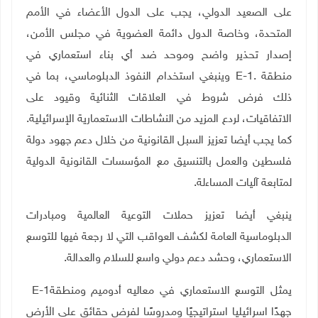
على الصعيد الدولي، يجب على الدول الأعضاء في الأمم
المتحدة، وخاصة الدول دائمة العضوية في مجلس الأمن،
إصدار تحذير واضح وموحد ضد أي بناء استعماري في
منطقة
E-1.
وينبغي استخدام النفوذ الدبلوماسي، بما في
ذلك فرض شروط في العلاقات الثنائية وقيود على
الاتفاقيات، لردع المزيد من النشاطات الاستعمارية الإسرائيلية.
كما يجب أيضا تعزيز السبل القانونية من خلال دعم جهود دولة
فلسطين والعمل بالتنسيق مع المؤسسات القانونية الدولية
لمتابعة آليات المساءلة
.
ينبغي أيضا تعزيز حملات التوعية العالمية ومبادرات
الدبلوماسية العامة لكشف العواقب التي لا رجعة فيها للتوسع
الاستعماري، وحشد دعم دولي واسع للسلام والعدالة
.
يمثل التوسع الاستعماري في معاليه أدوميم ومنطقة
E-1
جهدًا اسرائيليا استراتيجيًا ومدروسًا لفرض حقائق على الأرض