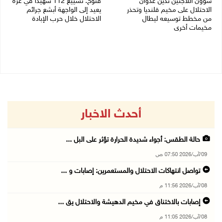
شؤون اللاجئين تدين عدوان
فتوح: تشييع 112 شهيدا في غزة
الاحتلال على مخيم قلنديا وتحذر
يعيد إلى الواجهة أبشع جرائم
من مخطط توسيعه ليطال
الاحتلال خلال حرب الإبادة
مخيمات أخرى
04/08/2026 05:56 م
06/08/2026 09:36 ص
أحدث الاخبار
حالة الطقس: أجواء شديدة الحرارة تؤثر على البل ...
09/آب/2026 07:50 ص
تواصل انتهاكات الاحتلال والمستعمرين: إصابات و ...
08/آب/2026 11:56 م
إصابات بالاختناق في مخيم الدهيشة والاحتلال يق ...
08/آب/2026 11:05 م