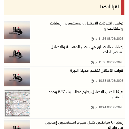
إصابات بالاختناق خلال مواجهات مع الاحتلال في ...
اقرأ أيضا
08/آب/2026 08:23 م
الاحتلال ينصب حواجز طيارة في محيط مخيم طولكرم ...
تواصل انتهاكات الاحتلال والمستعمرين: إصابات
واعتقالات و
08/آب/2026 07:56 م
08/08/2026 11:56 م
مستعمرون يهاجمون قرية أبو فلاح
إصابات بالاختناق في مخيم الدهيشة والاحتلال
08/آب/2026 07:07 م
يقتحم بلدات
مستعمرون يقتحمون بلدة بيت عور التحتا وقرية جل ...
08/08/2026 11:05 م
08/آب/2026 06:39 م
قوات الاحتلال تقتحم مدينة البيرة
فلسطين تدين الهجوم على ناقلة إماراتية في مضيق ...
08/08/2026 10:58 م
08/آب/2026 06:25 م
هيئة الجدار: الاحتلال يطرح عطاءً لبناء 627 وحدة
شعراء غزة يوثقون النزوح والفقد بقصائد من الخي ...
استعمار
08/آب/2026 06:23 م
08/08/2026 10:41 م
الجامعة العربية الأمريكية تختتم فعاليات تخريج ...
إصابة 6 مواطنين خلال هجوم لمستعمرين إرهابيين
08/آب/2026 06:20 م
في واد الر