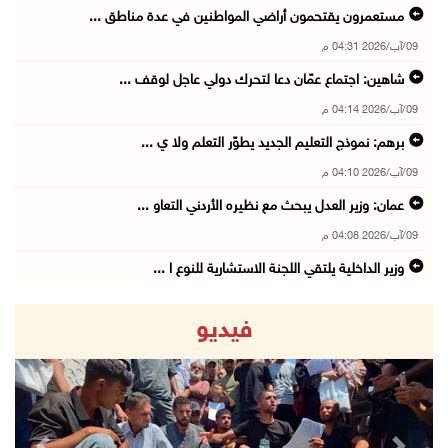
مستعمرون يقتحمون أراضي المواطنين في عدة مناطق ...
09/آب/2026 04:31 م
شاهين: اجتماع عمّان دعا لتحرك دولي عاجل لوقف ...
09/آب/2026 04:14 م
برهم: نموذج التعليم الجديد يطوّر التعلم ولا ي ...
09/آب/2026 04:10 م
عمان: وزير العدل يبحث مع نظيره الأردني التعاو ...
09/آب/2026 04:08 م
وزير الداخلية يلتقي اللجنة الاستشارية للنوع ا ...
09/آب/2026 03:51 م
فيديو
ياسر عباس ينعى سفير فلسطين لدى مصر القائد الو ...
09/آب/2026 03:49 م
أبو زيد يبحث مع مدير عام المعهد المصرفي التعا ...
09/آب/2026 03:48 م