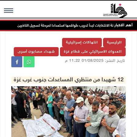
أهم الاخبار
لجنة الانتخابات تبدأ تدريب طواقمها استعدادا لمرحلة تسجيل الناخبين
MENU
الرئيسية
انتهاكات إسرائيلية
العدوان الاسرائيلي على قطاع غزة
شهداء مصابون أسرى
تاريخ النشر: 01/08/2025 11:22 م
12 شهيدا من منتظري المساعدات جنوب غرب غزة